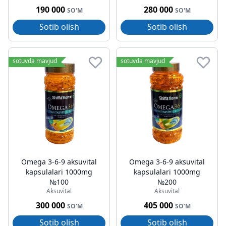
190 000
280 000
SO'M
SO'M
Sotib olish
Sotib olish
sotuvda mavjud
sotuvda mavjud
Omega 3-6-9 aksuvital
Omega 3-6-9 aksuvital
kapsulalari 1000mg
kapsulalari 1000mg
№100
№200
Aksuvital
Aksuvital
300 000
405 000
SO'M
SO'M
Sotib olish
Sotib olish