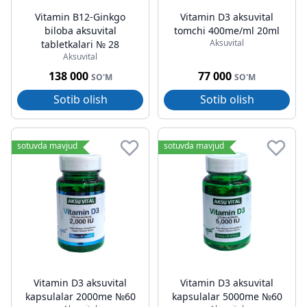
Vitamin B12-Ginkgo
Vitamin D3 aksuvital
biloba aksuvital
tomchi 400me/ml 20ml
Aksuvital
tabletkalari № 28
Aksuvital
138 000
77 000
SO'M
SO'M
Sotib olish
Sotib olish
sotuvda mavjud
sotuvda mavjud
Vitamin D3 aksuvital
Vitamin D3 aksuvital
kapsulalar 2000me №60
kapsulalar 5000me №60