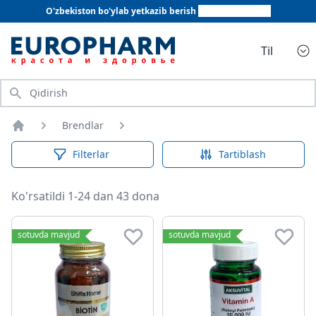
O'zbekiston bo'ylab yetkazib berish
+998 78 555 64 20
Til
Qidirish
Brendlar
Bosh sahifa
Filterlar
Tartiblash
Ko'rsatildi 1-24 dan 43 dona
sotuvda mavjud
sotuvda mavjud