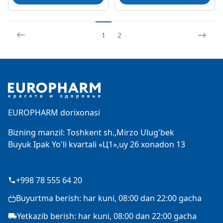
1
2
Footer
EUROPHARM dorixonasi
Bizning manzil: Toshkent sh.,Mirzo Ulug'bek
Buyuk Ipak Yo'li kvartali «Ц1»,uy 26 xonadon 13
+998 78 555 64 20
Buyurtma berish: har kuni, 08:00 dan 22:00 gacha
Yetkazib berish: har kuni, 08:00 dan 22:00 gacha