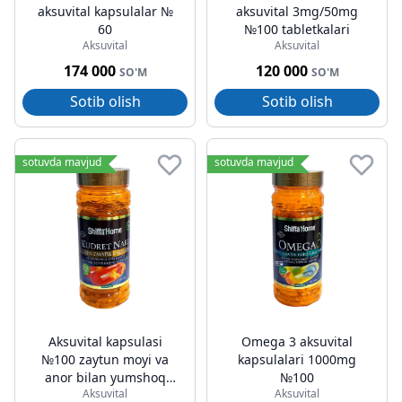
aksuvital kapsulalar №
aksuvital 3mg/50mg
60
№100 tabletkalari
Aksuvital
Aksuvital
174 000
120 000
SO'M
SO'M
Sotib olish
Sotib olish
sotuvda mavjud
sotuvda mavjud
Aksuvital kapsulasi
Omega 3 aksuvital
№100 zaytun moyi va
kapsulalari 1000mg
anor bilan yumshoq
№100
Aksuvital
Aksuvital
kapsula