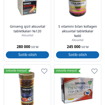
Ginseng qizil aksuvital
S vitamini bilan kollagen
tabletkalari №120
aksuvital tabletkalar
Aksuvital
№60
Aksuvital
280 000
245 000
SO'M
SO'M
Sotib olish
Sotib olish
sotuvda mavjud
sotuvda mavjud