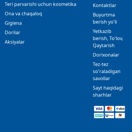
Teri parvarishi uchun kosmetika
Kontaktlar
Ona va chaqaloq
Buyurtma
berish yo'li
Gigiena
Yetkazib
Dorilar
berish, To'lov,
Aksiyalar
Qaytarish
Dorixonalar
Tez-tez
so'raladigan
savollar
Sayt haqidagi
sharhlar