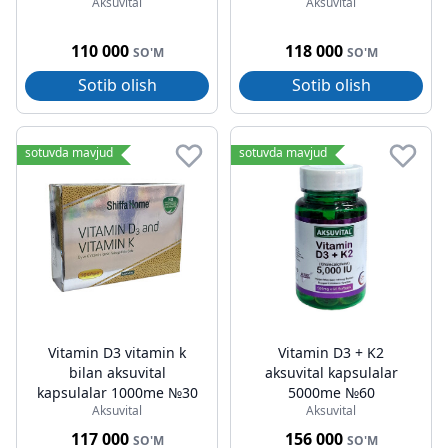
Aksuvital
Aksuvital
110 000
118 000
SO'M
SO'M
Sotib olish
Sotib olish
sotuvda mavjud
sotuvda mavjud
Vitamin D3 vitamin k
Vitamin D3 + K2
bilan aksuvital
aksuvital kapsulalar
kapsulalar 1000me №30
5000me №60
Aksuvital
Aksuvital
117 000
156 000
SO'M
SO'M