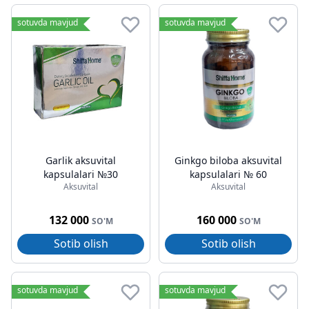
sotuvda mavjud
sotuvda mavjud
Garlik aksuvital
Ginkgo biloba aksuvital
kapsulalari №30
kapsulalari № 60
Aksuvital
Aksuvital
132 000
160 000
SO'M
SO'M
Sotib olish
Sotib olish
sotuvda mavjud
sotuvda mavjud