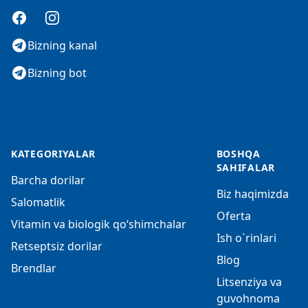
Facebook
Instagram
Bizning kanal
Bizning bot
KATEGORIYALAR
BOSHQA
SAHIFALAR
Barcha dorilar
Biz haqimizda
Salomatlik
Oferta
Vitamin va biologik qo‘shimchalar
Ish o`rinlari
Retseptsiz dorilar
Blog
Brendlar
Litsenziya va
guvohnoma