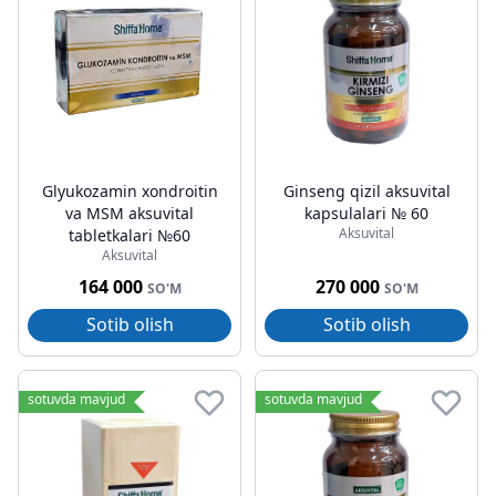
Glyukozamin xondroitin
Ginseng qizil aksuvital
va MSM aksuvital
kapsulalari № 60
Aksuvital
tabletkalari №60
Aksuvital
164 000
270 000
SO'M
SO'M
Sotib olish
Sotib olish
sotuvda mavjud
sotuvda mavjud