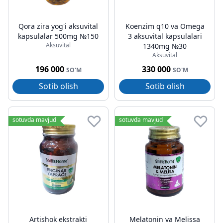
Qora zira yog'i aksuvital
Koenzim q10 va Omega
kapsulalar 500mg №150
3 aksuvital kapsulalari
Aksuvital
1340mg №30
Aksuvital
196 000
330 000
SO'M
SO'M
Sotib olish
Sotib olish
sotuvda mavjud
sotuvda mavjud
Artishok ekstrakti
Melatonin va Melissa