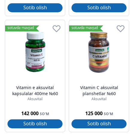
Sotib olish
Sotib olish
sotuvda mavjud
sotuvda mavjud
Vitamin e aksuvital
Vitamin C aksuvital
kapsulalar 400me №60
planshetlar №60
Aksuvital
Aksuvital
142 000
125 000
SO'M
SO'M
Sotib olish
Sotib olish