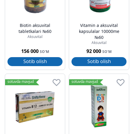
Biotin aksuvital
Vitamin a aksuvital
tabletkalari №60
kapsulalar 10000me
Aksuvital
№60
Aksuvital
156 000
92 000
SO'M
SO'M
Sotib olish
Sotib olish
sotuvda mavjud
sotuvda mavjud