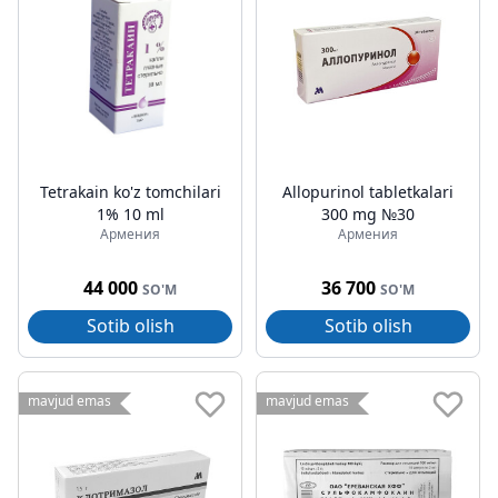
Tetrakain ko'z tomchilari
Allopurinol tabletkalari
1% 10 ml
300 mg №30
Армения
Армения
44 000
36 700
SO'M
SO'M
Sotib olish
Sotib olish
mavjud emas
mavjud emas