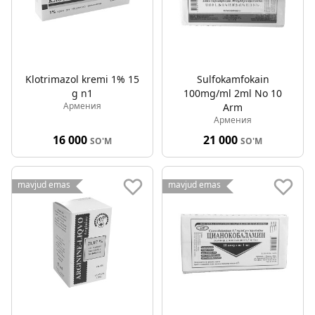
Klotrimazol kremi 1% 15
Sulfokamfokain
g n1
100mg/ml 2ml No 10
Армения
Arm
Армения
16 000
21 000
SO'M
SO'M
mavjud emas
mavjud emas