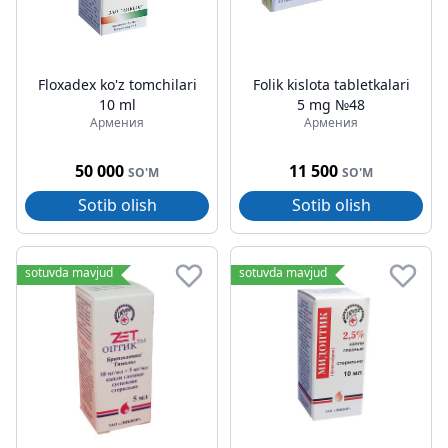
Floxadex ko'z tomchilari
Folik kislota tabletkalari
10 ml
5 mg №48
Армения
Армения
50 000
11 500
SO'M
SO'M
Sotib olish
Sotib olish
sotuvda mavjud
sotuvda mavjud