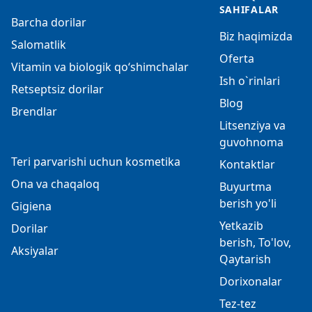
SAHIFALAR
Barcha dorilar
Biz haqimizda
Salomatlik
Oferta
Vitamin va biologik qo‘shimchalar
Ish o`rinlari
Retseptsiz dorilar
Blog
Brendlar
Litsenziya va
guvohnoma
Teri parvarishi uchun kosmetika
Kontaktlar
Ona va chaqaloq
Buyurtma
berish yo'li
Gigiena
Yetkazib
Dorilar
berish, To'lov,
Aksiyalar
Qaytarish
Dorixonalar
Tez-tez