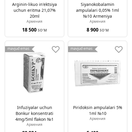
Arginin-likuo in'ektsiya
Siyanokobalamin
uchun eritma 21,07%
ampulalari 0,05% 1ml
20ml
№10 Armeniya
Армения
Армения
18 500
8 900
SO'M
SO'M
mavjud emas
mavjud emas
Infuziyalar uchun
Piridoksin ampulalari 5%
Bonkur konsentrati
1ml №10
Армения
4mg/5ml flakon №1
Армения