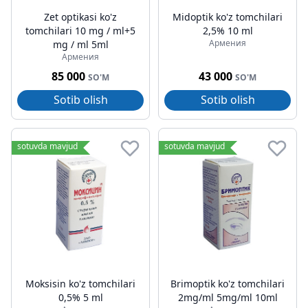
Zet optikasi ko'z
Midoptik ko'z tomchilari
tomchilari 10 mg / ml+5
2,5% 10 ml
Армения
mg / ml 5ml
Армения
85 000
43 000
SO'M
SO'M
Sotib olish
Sotib olish
sotuvda mavjud
sotuvda mavjud
Moksisin ko'z tomchilari
Brimoptik ko'z tomchilari
0,5% 5 ml
2mg/ml 5mg/ml 10ml