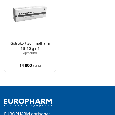
Gidrokortizon malhami
1% 10 g n1
Армения
14 000
SO'M
Footer
EUROPHARM dorixonasi