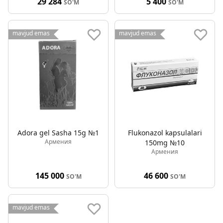
29 284
5 400
SO'M
SO'M
mavjud emas
mavjud emas
Adora gel Sasha 15g №1
Flukonazol kapsulalari
Армения
150mg №10
Армения
145 000
46 600
SO'M
SO'M
mavjud emas