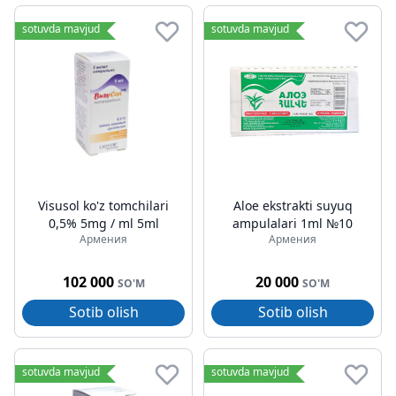
sotuvda mavjud
sotuvda mavjud
Visusol ko'z tomchilari
Aloe ekstrakti suyuq
0,5% 5mg / ml 5ml
ampulalari 1ml №10
Армения
Армения
102 000
20 000
SO'M
SO'M
Sotib olish
Sotib olish
sotuvda mavjud
sotuvda mavjud