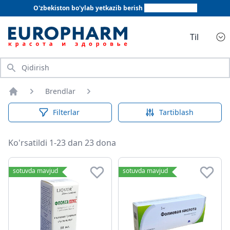
O'zbekiston bo'ylab yetkazib berish
+998 78 555 64 20
Til
Qidirish
Brendlar
Bosh sahifa
Filterlar
Tartiblash
Ko'rsatildi 1-23 dan 23 dona
sotuvda mavjud
sotuvda mavjud