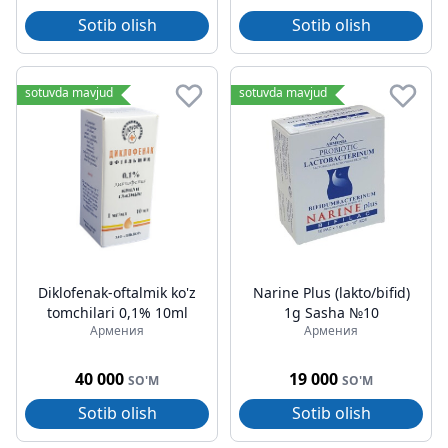
Sotib olish
Sotib olish
sotuvda mavjud
sotuvda mavjud
Diklofenak-oftalmik ko'z
Narine Plus (lakto/bifid)
tomchilari 0,1% 10ml
1g Sasha №10
Армения
Армения
40 000
19 000
SO'M
SO'M
Sotib olish
Sotib olish