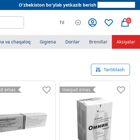
O'zbekiston bo'ylab yetkazib berish
+998 78 555 64 20
0
Til
a va chaqaloq
Gigiena
Dorilar
Brendlar
Aksiyalar
Tartiblash
ud emas
mavjud emas