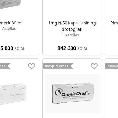
enerit 30 ml
1mg №50 kapsulasining
Pim
Astellas
protografi
Astellas
15 000
842 600
SO'M
SO'M
mas
mavjud emas
mavj