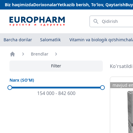
Biz haqimizda
Dorixonalar
Yetkazib berish, To'lov, Qaytarish
Buy
Qidirish
Barcha dorilar
Salomatlik
Vitamin va biologik qo‘shimchal
Brendlar
Bosh sahifa
Filter
Ko'rsatild
Narx (SO'M)
mavjud e
154 000
-
842 600