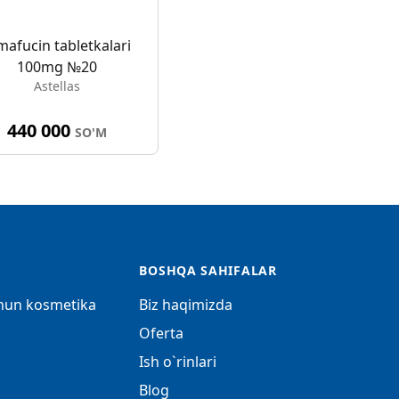
mafucin tabletkalari
100mg №20
Astellas
440 000
SO'M
BOSHQA SAHIFALAR
chun kosmetika
Biz haqimizda
Oferta
Ish o`rinlari
Blog