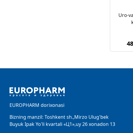
Uro-v
4
Footer
EUROPHARM dorixonasi
Bizning manzil: Toshkent sh.,Mirzo Ulug'bek
Buyuk Ipak Yo'li kvartali «Ц1»,uy 26 xonadon 13