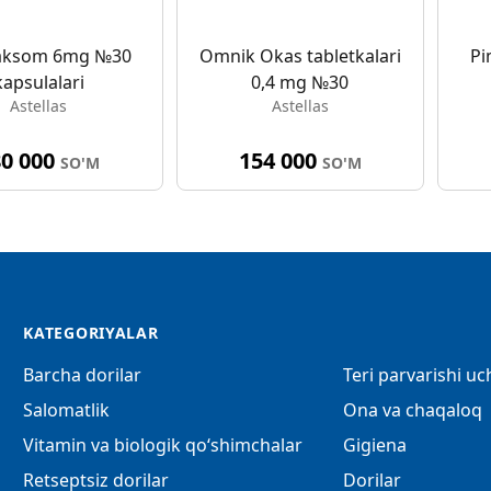
aksom 6mg №30
Omnik Okas tabletkalari
Pi
kapsulalari
0,4 mg №30
Astellas
Astellas
80 000
154 000
SO'M
SO'M
KATEGORIYALAR
Barcha dorilar
Teri parvarishi u
Salomatlik
Ona va chaqaloq
Vitamin va biologik qo‘shimchalar
Gigiena
Retseptsiz dorilar
Dorilar