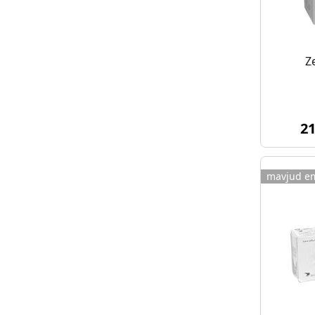
Z
2
mavjud e