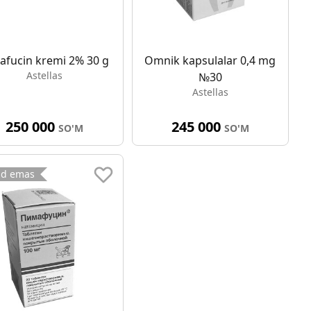
afucin kremi 2% 30 g
Omnik kapsulalar 0,4 mg
Astellas
№30
Astellas
250 000
245 000
SO'M
SO'M
ud emas