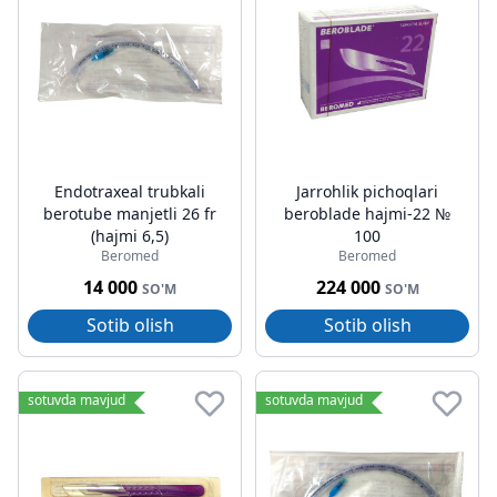
Endotraxeal trubkali
Jarrohlik pichoqlari
berotube manjetli 26 fr
beroblade hajmi-22 №
(hajmi 6,5)
100
Beromed
Beromed
14 000
224 000
SO'M
SO'M
Sotib olish
Sotib olish
sotuvda mavjud
sotuvda mavjud