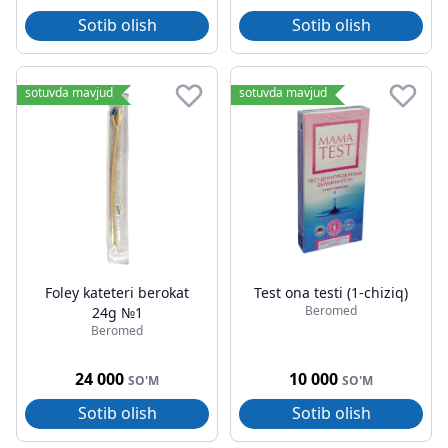
Sotib olish
Sotib olish
sotuvda mavjud
sotuvda mavjud
Foley kateteri berokat
Test ona testi (1-chiziq)
Beromed
24g №1
Beromed
24 000
10 000
SO'M
SO'M
Sotib olish
Sotib olish