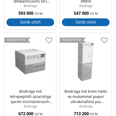
tetiklantiruvchi teri
390ml
Biodroga
Biodroga
losoni terini
tetiklantiruvchi tonik
593 000
547 000
SO'M
SO'M
390ml
Sotib olish
Sotib olish
mavjud emas
mavjud emas
Biodroga md
Biodroga md krem hatto
tetrapeptidli qizarishga
va mukammal yuqori
qarshi tinchlantiruvchi
ultrabinafsha yuz
Biodroga
Biodroga
krem 50ml
quyoshdan himoyalovchi
spf 50 75ml
672 000
713 200
SO'M
SO'M