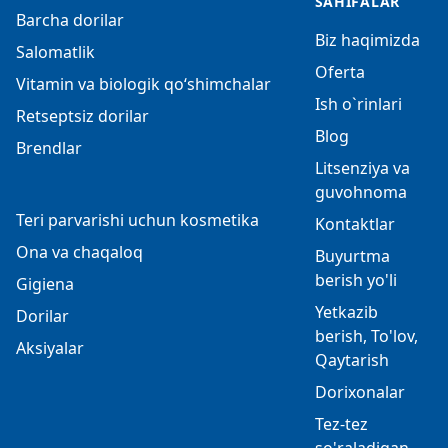
SAHIFALAR
Barcha dorilar
Biz haqimizda
Salomatlik
Oferta
Vitamin va biologik qo‘shimchalar
Ish o`rinlari
Retseptsiz dorilar
Blog
Brendlar
Litsenziya va
guvohnoma
Teri parvarishi uchun kosmetika
Kontaktlar
Ona va chaqaloq
Buyurtma
berish yo'li
Gigiena
Yetkazib
Dorilar
berish, To'lov,
Aksiyalar
Qaytarish
Dorixonalar
Tez-tez