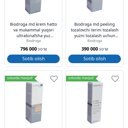
Biodroga md krem hatto
Biodroga md peeling
va mukammal yuqori
tozalovchi terini tozalash
ultrabinafsha yuz
yuzni tozalash uchun
Biodroga
Biodroga
quyoshdan himoyalovchi
30ml
spf 30 75ml
796 000
390 000
SO'M
SO'M
Sotib olish
Sotib olish
sotuvda mavjud
sotuvda mavjud