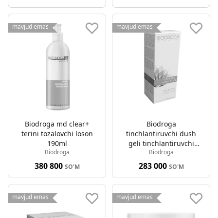
mavjud emas
mavjud emas
Biodroga md clear+
Biodroga
terini tozalovchi loson
tinchlantiruvchi dush
190ml
geli tinchlantiruvchi
Biodroga
Biodroga
dush geli 150ml
380 800
283 000
SO'M
SO'M
mavjud emas
mavjud emas