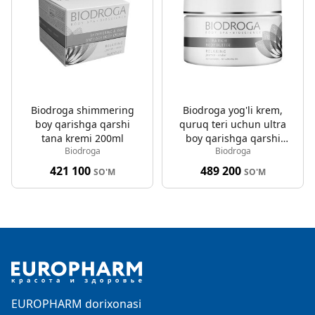
Biodroga shimmering
Biodroga yog'li krem,
boy qarishga qarshi
quruq teri uchun ultra
tana kremi 200ml
boy qarishga qarshi
Biodroga
Biodroga
tana yog'i 200ml
421 100
489 200
SO'M
SO'M
Footer
EUROPHARM dorixonasi