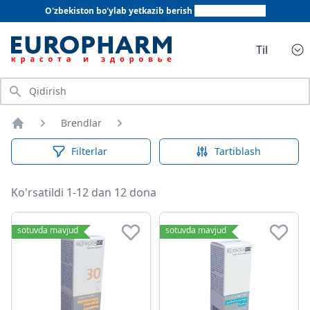
O'zbekiston bo'ylab yetkazib berish
+998 78 555 64 20
Til
Qidirish
Brendlar
Bosh sahifa
Filterlar
Tartiblash
Ko'rsatildi 1-12 dan 12 dona
sotuvda mavjud
sotuvda mavjud