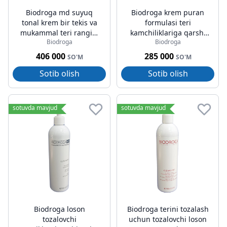
Biodroga md suyuq
Biodroga krem puran
tonal krem bir tekis va
formulasi teri
mukammal teri rangini
kamchiliklariga qarshi
Biodroga
Biodroga
to'g'irlovchi spf 15 30ml
15ml
406 000
285 000
SO'M
SO'M
Sotib olish
Sotib olish
sotuvda mavjud
sotuvda mavjud
Biodroga loson
Biodroga terini tozalash
tozalovchi
uchun tozalovchi loson