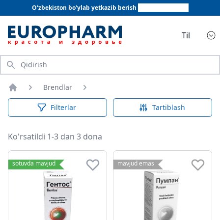
O'zbekiston bo'ylab yetkazib berish
+998 78 555 64 20
Til
Qidirish
Brendlar
Bosh sahifa
Filterlar
Tartiblash
Ko'rsatildi 1-3 dan 3 dona
sotuvda mavjud
mavjud emas