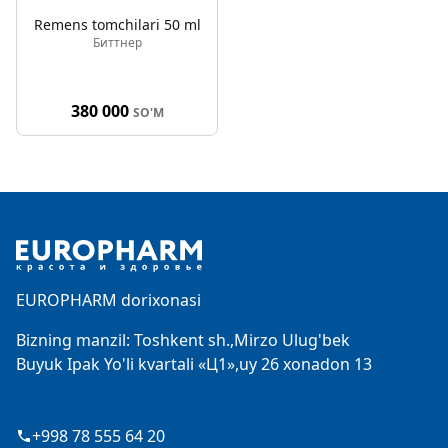
Remens tomchilari 50 ml
Биттнер
380 000
SO'M
Footer
EUROPHARM dorixonasi
Bizning manzil: Toshkent sh.,Mirzo Ulug'bek
Buyuk Ipak Yo'li kvartali «Ц1»,uy 26 xonadon 13
+998 78 555 64 20