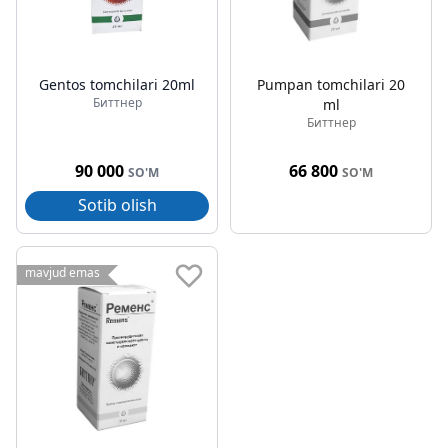
Gentos tomchilari 20ml
Pumpan tomchilari 20
Биттнер
ml
Биттнер
90 000
66 800
SO'M
SO'M
Sotib olish
mavjud emas