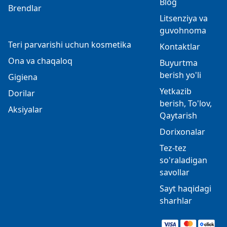
Blog
Brendlar
Litsenziya va
guvohnoma
Teri parvarishi uchun kosmetika
Kontaktlar
Ona va chaqaloq
Buyurtma
berish yo'li
Gigiena
Yetkazib
Dorilar
berish, To'lov,
Aksiyalar
Qaytarish
Dorixonalar
Tez-tez
so'raladigan
savollar
Sayt haqidagi
sharhlar