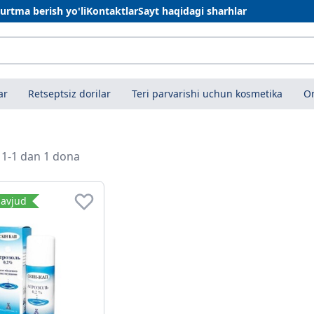
urtma berish yo'li
Kontaktlar
Sayt haqidagi sharhlar
ar
Retseptsiz dorilar
Teri parvarishi uchun kosmetika
On
i 1-1 dan 1 dona
avjud