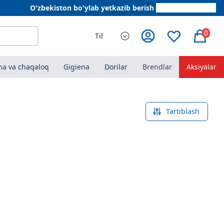
O'zbekiston bo'ylab yetkazib berish
+998 78 555 64 20
0
Til
a va chaqaloq
Gigiena
Dorilar
Brendlar
Aksiyalar
Tartiblash