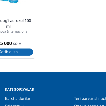
pqog'i aerozol 100
ml
ova Internacional
25 000
SO'M
Sotib olish
KATEGORIYALAR
Barcha dorilar
Teri parvarishi u