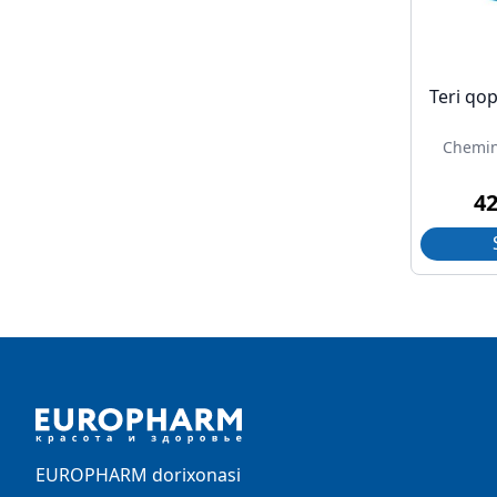
Teri qo
Chemin
4
Footer
EUROPHARM dorixonasi