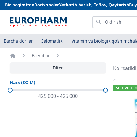
Biz haqimizda
Dorixonalar
Yetkazib berish, To'lov, Qaytarish
Buy
Qidirish
Barcha dorilar
Salomatlik
Vitamin va biologik qo‘shimchal
Brendlar
Bosh sahifa
Filter
Ko'rsatild
Narx (SO'M)
sotuvda m
425 000
-
425 000