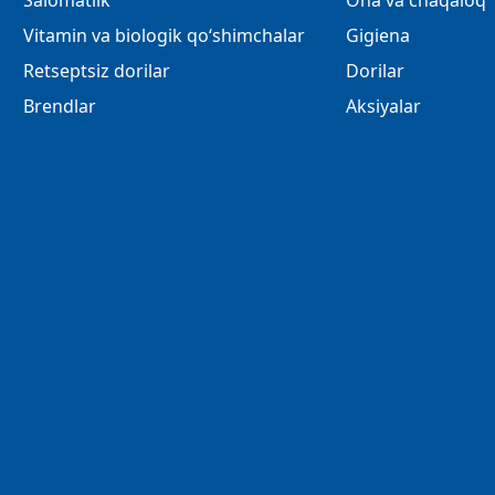
Salomatlik
Ona va chaqaloq
Vitamin va biologik qo‘shimchalar
Gigiena
Retseptsiz dorilar
Dorilar
Brendlar
Aksiyalar