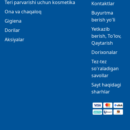
Teri parvarishi uchun kosmetika
Kontaktlar
Ona va chaqaloq
Buyurtma
berish yo'li
Gigiena
Yetkazib
Dorilar
berish, To'lov,
Aksiyalar
Qaytarish
Dorixonalar
Tez-tez
so'raladigan
savollar
Sayt haqidagi
sharhlar