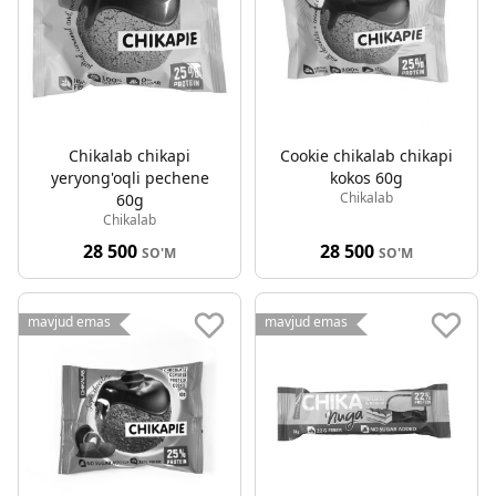
Chikalab chikapi
Cookie chikalab chikapi
yeryong'oqli pechene
kokos 60g
Chikalab
60g
Chikalab
28 500
28 500
SO'M
SO'M
mavjud emas
mavjud emas