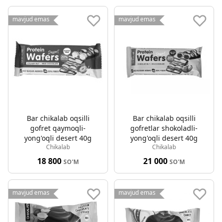
mavjud emas
mavjud emas
Bar chikalab oqsilli
Bar chikalab oqsilli
gofret qaymoqli-
gofretlar shokoladli-
yong'oqli desert 40g
yong'oqli desert 40g
Chikalab
Chikalab
18 800
21 000
SO'M
SO'M
mavjud emas
mavjud emas