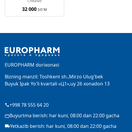
Chikalab
32 000
SO'M
Footer
EUROPHARM dorixonasi
Bizning manzil: Toshkent sh.,Mirzo Ulug'bek
Buyuk Ipak Yo'li kvartali «Ц1»,uy 26 xonadon 13
+998 78 555 64 20
Buyurtma berish: har kuni, 08:00 dan 22:00 gacha
Yetkazib berish: har kuni, 08:00 dan 22:00 gacha