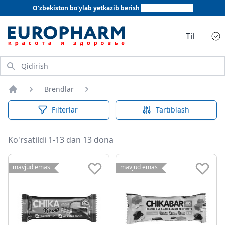
O'zbekiston bo'ylab yetkazib berish
+998 78 555 64 20
Til
Qidirish
Brendlar
Bosh sahifa
Filterlar
Tartiblash
Ko'rsatildi 1-13 dan 13 dona
mavjud emas
mavjud emas