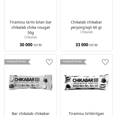
Tiramisu ta'mi bilan bar
Chikalab chikabar
chikalab chika nougat
yeryong'oqli 60 gr
Chikalab
50g
Chikalab
30 000
33 000
SO'M
SO'M
mavjud emas
mavjud emas
Bar chikalab chikabar
Tiramisu to'ldirilgan