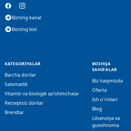
Facebook
Instagram
Bizning kanal
Bizning bot
KATEGORIYALAR
BOSHQA
SAHIFALAR
Barcha dorilar
Biz haqimizda
Salomatlik
Oferta
Vitamin va biologik qo‘shimchalar
Ish o`rinlari
Retseptsiz dorilar
Blog
Brendlar
Litsenziya va
guvohnoma