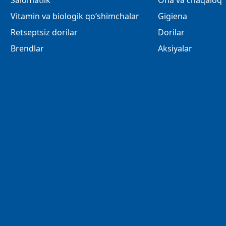
Salomatlik
Ona va chaqaloq
Vitamin va biologik qo‘shimchalar
Gigiena
Retseptsiz dorilar
Dorilar
Brendlar
Aksiyalar