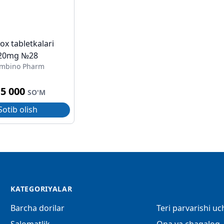
ox tabletkalari
20mg №28
mbino Pharm
15 000
SO'M
Sotib olish
KATEGORIYALAR
Barcha dorilar
Teri parvarishi u