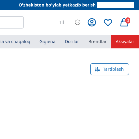
O'zbekiston bo'ylab yetkazib berish
+998 78 555 64 20
0
Til
a va chaqaloq
Gigiena
Dorilar
Brendlar
Aksiyalar
Tartiblash