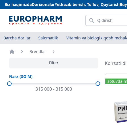
Biz haqimizda
Dorixonalar
Yetkazib berish, To'lov, Qaytarish
Buy
Qidirish
Barcha dorilar
Salomatlik
Vitamin va biologik qo‘shimchal
Brendlar
Bosh sahifa
Filter
Ko'rsatild
Narx (SO'M)
sotuvda m
315 000
-
315 000