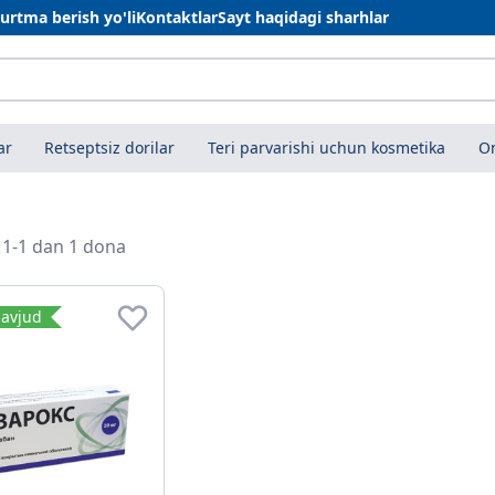
urtma berish yo'li
Kontaktlar
Sayt haqidagi sharhlar
ar
Retseptsiz dorilar
Teri parvarishi uchun kosmetika
On
i 1-1 dan 1 dona
avjud