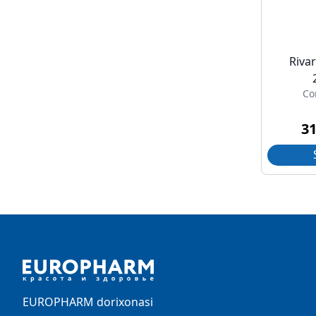
Rivar
Co
3
Footer
EUROPHARM dorixonasi