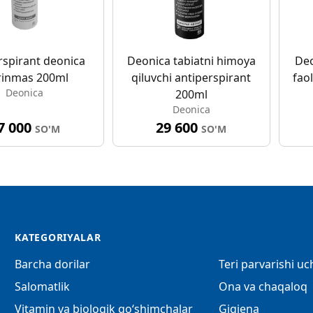
rspirant deonica
Deonica tabiatni himoya
Deo
rinmas 200ml
qiluvchi antiperspirant
fao
Deonica
200ml
Deonica
7 000
29 600
SO'M
SO'M
KATEGORIYALAR
Barcha dorilar
Teri parvarishi u
Salomatlik
Ona va chaqaloq
Vitamin va biologik qo‘shimchalar
Gigiena