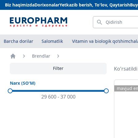
Biz haqimizda
Dorixonalar
Yetkazib berish, To'lov, Qaytarish
Buy
Qidirish
Barcha dorilar
Salomatlik
Vitamin va biologik qo‘shimchal
Brendlar
Bosh sahifa
Filter
Ko'rsatild
Narx (SO'M)
mavjud e
29 600
-
37 000