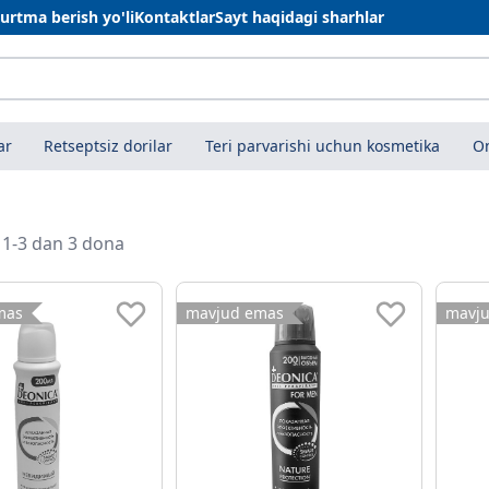
urtma berish yo'li
Kontaktlar
Sayt haqidagi sharhlar
ar
Retseptsiz dorilar
Teri parvarishi uchun kosmetika
On
i 1-3 dan 3 dona
mas
mavjud emas
mavj