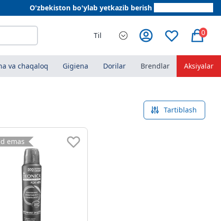
O'zbekiston bo'ylab yetkazib berish
+998 78 555 64 20
0
Til
a va chaqaloq
Gigiena
Dorilar
Brendlar
Aksiyalar
Tartiblash
ud emas