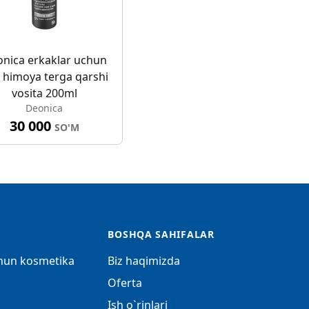
nica erkaklar uchun
l himoya terga qarshi
vosita 200ml
Deonica
30 000
SO'M
BOSHQA SAHIFALAR
chun kosmetika
Biz haqimizda
Oferta
Ish o`rinlari