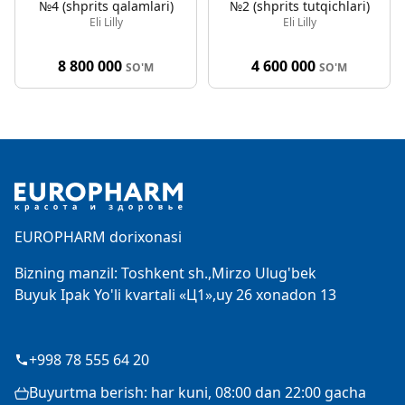
№4 (shprits qalamlari)
№2 (shprits tutqichlari)
Eli Lilly
Eli Lilly
8 800 000
4 600 000
SO'M
SO'M
Footer
EUROPHARM dorixonasi
Bizning manzil: Toshkent sh.,Mirzo Ulug'bek
Buyuk Ipak Yo'li kvartali «Ц1»,uy 26 xonadon 13
+998 78 555 64 20
Buyurtma berish: har kuni, 08:00 dan 22:00 gacha