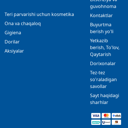
guvohnoma
Teri parvarishi uchun kosmetika
Kontaktlar
Ona va chaqaloq
Buyurtma
berish yo'li
Gigiena
Yetkazib
Dorilar
berish, To'lov,
Aksiyalar
Qaytarish
Dorixonalar
Tez-tez
so'raladigan
savollar
Sayt haqidagi
sharhlar