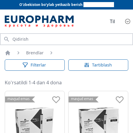
O'zbekiston bo'ylab yetkazib berish
+998 78 555 64 20
Til
Qidirish
Brendlar
Bosh sahifa
Filterlar
Tartiblash
Ko'rsatildi 1-4 dan 4 dona
mavjud emas
mavjud emas