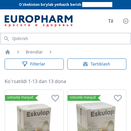
O'zbekiston bo'ylab yetkazib berish
+998 78 555 64 20
Til
Qidirish
Brendlar
Bosh sahifa
Filterlar
Tartiblash
Ko'rsatildi 1-13 dan 13 dona
sotuvda mavjud
sotuvda mavjud