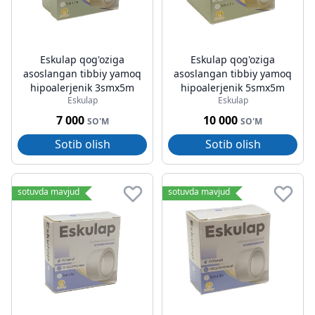
Eskulap qog'oziga
Eskulap qog'oziga
asoslangan tibbiy yamoq
asoslangan tibbiy yamoq
hipoalerjenik 3smx5m
hipoalerjenik 5smx5m
Eskulap
Eskulap
7 000
10 000
SO'M
SO'M
Sotib olish
Sotib olish
sotuvda mavjud
sotuvda mavjud