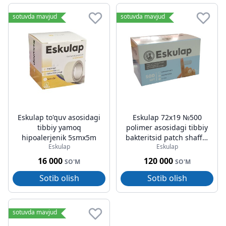
sotuvda mavjud
sotuvda mavjud
Eskulap to'quv asosidagi
Eskulap 72x19 №500
tibbiy yamoq
polimer asosidagi tibbiy
hipoalerjenik 5smx5m
bakteritsid patch shaffof
Eskulap
Eskulap
rang
16 000
120 000
SO'M
SO'M
Sotib olish
Sotib olish
sotuvda mavjud