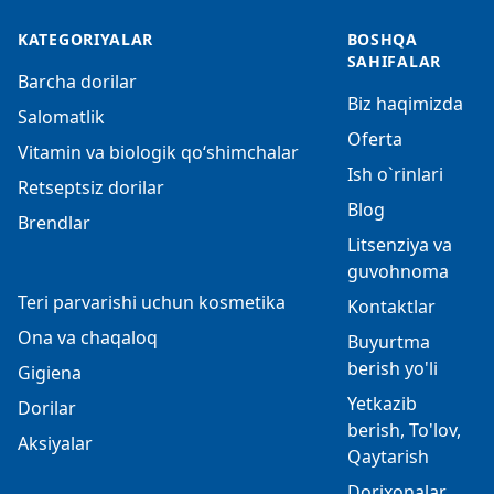
KATEGORIYALAR
BOSHQA
SAHIFALAR
Barcha dorilar
Biz haqimizda
Salomatlik
Oferta
Vitamin va biologik qo‘shimchalar
Ish o`rinlari
Retseptsiz dorilar
Blog
Brendlar
Litsenziya va
guvohnoma
Teri parvarishi uchun kosmetika
Kontaktlar
Ona va chaqaloq
Buyurtma
berish yo'li
Gigiena
Yetkazib
Dorilar
berish, To'lov,
Aksiyalar
Qaytarish
Dorixonalar