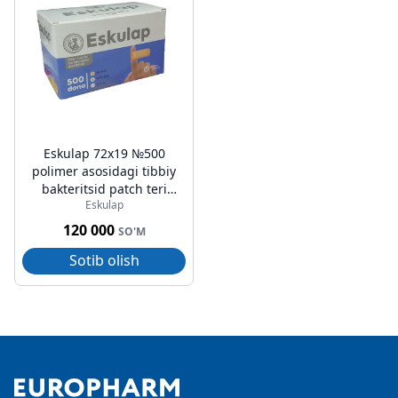
Eskulap 72x19 №500
polimer asosidagi tibbiy
bakteritsid patch teri
Eskulap
rangi
120 000
SO'M
Sotib olish
Footer