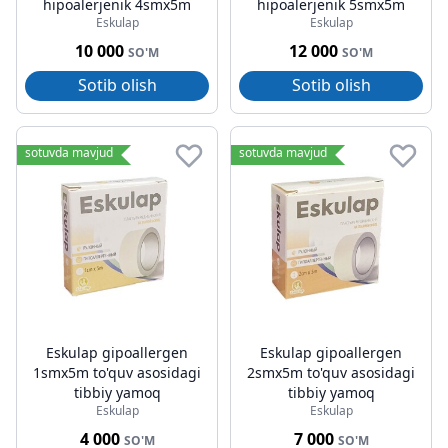
hipoalerjenik 4smx5m
hipoalerjenik 5smx5m
Eskulap
Eskulap
10 000
12 000
SO'M
SO'M
Sotib olish
Sotib olish
sotuvda mavjud
sotuvda mavjud
Eskulap gipoallergen
Eskulap gipoallergen
1smx5m to'quv asosidagi
2smx5m to'quv asosidagi
tibbiy yamoq
tibbiy yamoq
Eskulap
Eskulap
4 000
7 000
SO'M
SO'M