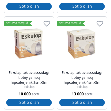
Sotib olish
Sotib olish
sotuvda mavjud
sotuvda mavjud
Eskulap to'quv asosidagi
Eskulap to'quv asosidagi
tibbiy yamoq
tibbiy yamoq
hipoalerjenik 3smx5m
hipoalerjenik 4smx5m
Eskulap
Eskulap
10 000
13 000
SO'M
SO'M
Sotib olish
Sotib olish