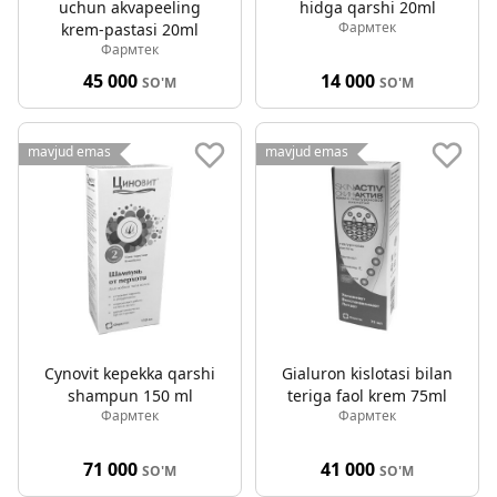
uchun akvapeeling
hidga qarshi 20ml
Фармтек
krem-pastasi 20ml
Фармтек
45 000
14 000
SO'M
SO'M
mavjud emas
mavjud emas
Cynovit kepekka qarshi
Gialuron kislotasi bilan
shampun 150 ml
teriga faol krem 75ml
Фармтек
Фармтек
71 000
41 000
SO'M
SO'M