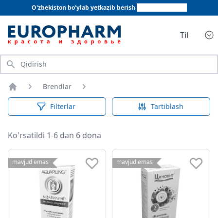
O'zbekiston bo'ylab yetkazib berish
+998 78 555 64 20
Til
Qidirish
Brendlar
Bosh sahifa
Filterlar
Tartiblash
Ko'rsatildi 1-6 dan 6 dona
mavjud emas
mavjud emas