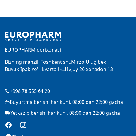
Footer
EUROPHARM dorixonasi
Bizning manzil: Toshkent sh.,Mirzo Ulug'bek
Buyuk Ipak Yo'li kvartali «Ц1»,uy 26 xonadon 13
+998 78 555 64 20
Buyurtma berish: har kuni, 08:00 dan 22:00 gacha
Yetkazib berish: har kuni, 08:00 dan 22:00 gacha
Facebook
Instagram