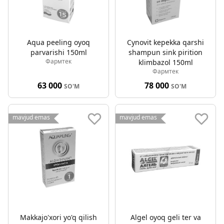
Aqua peeling oyoq
Cynovit kepekka qarshi
parvarishi 150ml
shampun sink pirition
Фармтек
klimbazol 150ml
Фармтек
63 000
78 000
SO'M
SO'M
mavjud emas
mavjud emas
Makkajo'xori yo'q qilish
Algel oyoq geli ter va