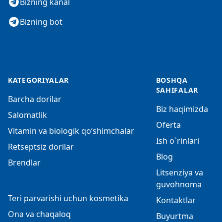
Bizning kanal
Bizning bot
KATEGORIYALAR
BOSHQA
SAHIFALAR
Barcha dorilar
Biz haqimizda
Salomatlik
Oferta
Vitamin va biologik qo‘shimchalar
Ish o`rinlari
Retseptsiz dorilar
Blog
Brendlar
Litsenziya va
guvohnoma
Teri parvarishi uchun kosmetika
Kontaktlar
Ona va chaqaloq
Buyurtma