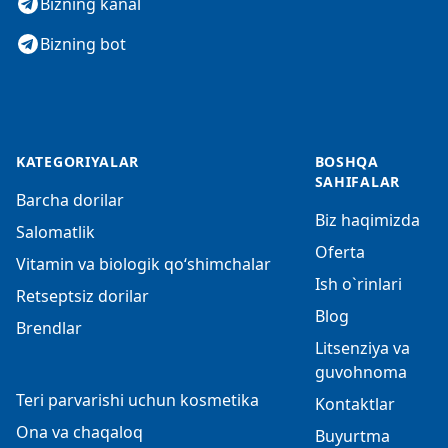
Bizning kanal
Bizning bot
KATEGORIYALAR
BOSHQA
SAHIFALAR
Barcha dorilar
Biz haqimizda
Salomatlik
Oferta
Vitamin va biologik qo‘shimchalar
Ish o`rinlari
Retseptsiz dorilar
Blog
Brendlar
Litsenziya va
guvohnoma
Teri parvarishi uchun kosmetika
Kontaktlar
Ona va chaqaloq
Buyurtma