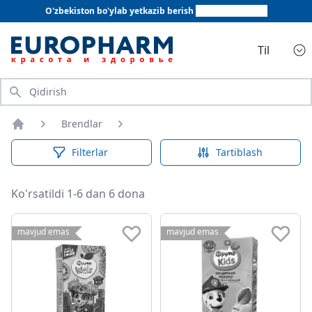
O'zbekiston bo'ylab yetkazib berish
+998 78 555 64 20
Til
Qidirish
Brendlar
Bosh sahifa
Filterlar
Tartiblash
Ko'rsatildi 1-6 dan 6 dona
mavjud emas
mavjud emas