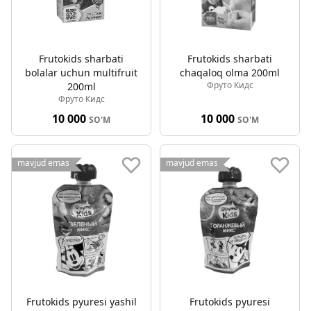
Frutokids sharbati
Frutokids sharbati
bolalar uchun multifruit
chaqaloq olma 200ml
Фруто Кидс
200ml
Фруто Кидс
10 000
10 000
SO'M
SO'M
mavjud emas
mavjud emas
Frutokids pyuresi yashil
Frutokids pyuresi