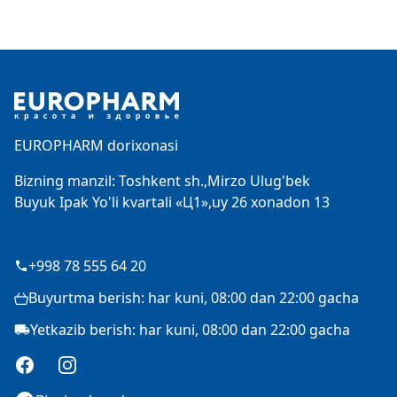
Footer
EUROPHARM dorixonasi
Bizning manzil: Toshkent sh.,Mirzo Ulug'bek
Buyuk Ipak Yo'li kvartali «Ц1»,uy 26 xonadon 13
+998 78 555 64 20
Buyurtma berish: har kuni, 08:00 dan 22:00 gacha
Yetkazib berish: har kuni, 08:00 dan 22:00 gacha
Facebook
Instagram