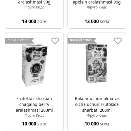
aralashmasi 90g
apelsin aralashmasi 90g
Фруто Кидс
Фруто Кидс
13 000
13 000
SO'M
SO'M
mavjud emas
mavjud emas
Frutokids sharbati
Bolalar uchun olma va
chaqaloq berry
olcha uchun Frutokids
aralashmasi 200ml
sharbati 200ml
Фруто Кидс
Фруто Кидс
10 000
10 000
SO'M
SO'M