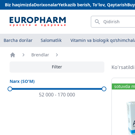
Biz haqimizda
Dorixonalar
Yetkazib berish, To'lov, Qaytarish
Buy
Qidirish
Barcha dorilar
Salomatlik
Vitamin va biologik qo‘shimchal
Brendlar
Bosh sahifa
Filter
Ko'rsatild
Narx (SO'M)
sotuvda m
52 000
-
170 000