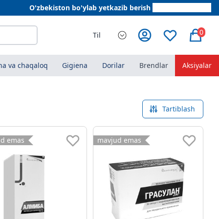
O'zbekiston bo'ylab yetkazib berish
+998 78 555 64 20
0
Til
a va chaqaloq
Gigiena
Dorilar
Brendlar
Aksiyalar
Tartiblash
ud emas
mavjud emas