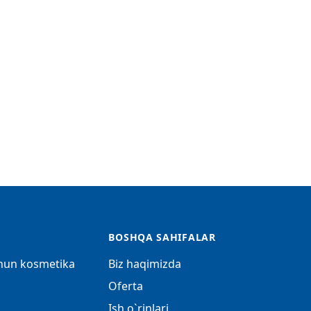
BOSHQA SAHIFALAR
chun kosmetika
Biz haqimizda
Oferta
Ish o`rinlari