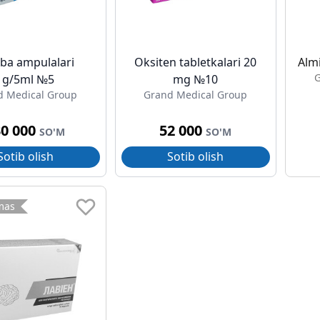
ba ampulalari
Oksiten tabletkalari 20
Alm
G
1g/5ml №5
mg №10
d Medical Group
Grand Medical Group
30 000
52 000
SO'M
SO'M
Sotib olish
Sotib olish
mas