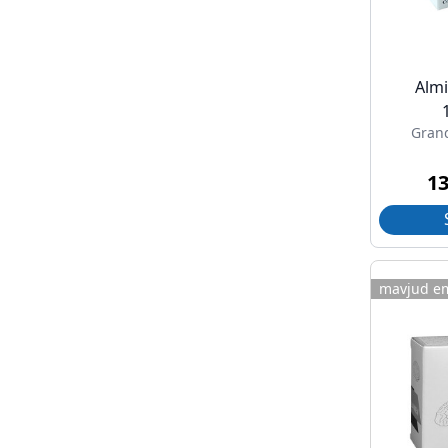
Almi
Gran
1
mavjud e