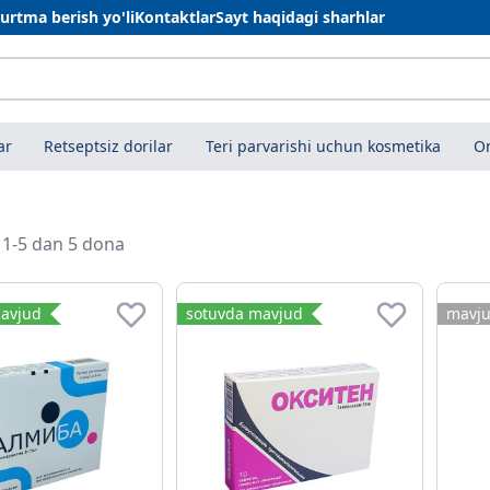
urtma berish yo'li
Kontaktlar
Sayt haqidagi sharhlar
ar
Retseptsiz dorilar
Teri parvarishi uchun kosmetika
On
i 1-5 dan 5 dona
avjud
sotuvda mavjud
mavj