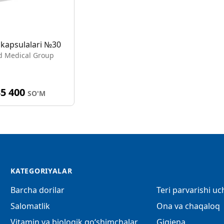
 kapsulalari №30
d Medical Group
35 400
SO'M
KATEGORIYALAR
Barcha dorilar
Teri parvarishi u
Salomatlik
Ona va chaqaloq
Vitamin va biologik qo‘shimchalar
Gigiena