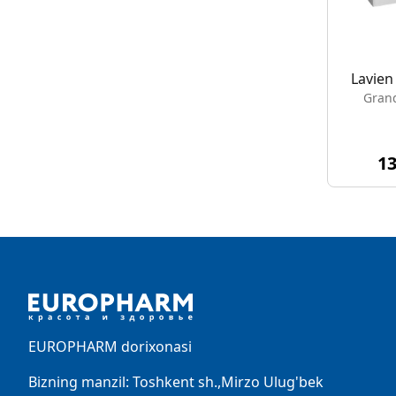
Lavien
Gran
1
Footer
EUROPHARM dorixonasi
Bizning manzil: Toshkent sh.,Mirzo Ulug'bek