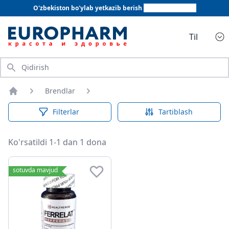
O'zbekiston bo'ylab yetkazib berish
+998 78 555 64 20
Til
Qidirish
Brendlar
Bosh sahifa
Filterlar
Tartiblash
Ko'rsatildi 1-1 dan 1 dona
sotuvda mavjud