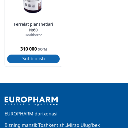
Ferrelat planshetlari
№60
Healtherco
310 000
SO'M
Sotib olish
Footer
EUROPHARM dorixonasi
Bizning manzil: Toshkent sh.,Mirzo Ulug'bek