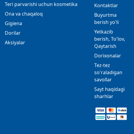
Teri parvarishi uchun kosmetika
Kontaktlar
Ona va chaqaloq
Buyurtma
berish yo'li
Gigiena
Yetkazib
Dorilar
berish, To'lov,
Aksiyalar
Qaytarish
Dorixonalar
Tez-tez
so'raladigan
savollar
Sayt haqidagi
sharhlar