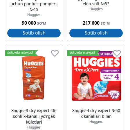
uchun panties-pampers
elita soft №32
Huggies
№15
Huggies
90 000
217 600
SO'M
SO'M
Sotib olish
Sotib olish
sotuvda mavjud
sotuvda mavjud
Xaggis-3 dry expert 46-
Xaggis-4 dry expert №50
sonli x-kanalli yo'rgak
x kanallari bilan
Huggies
külotlari
Huggies