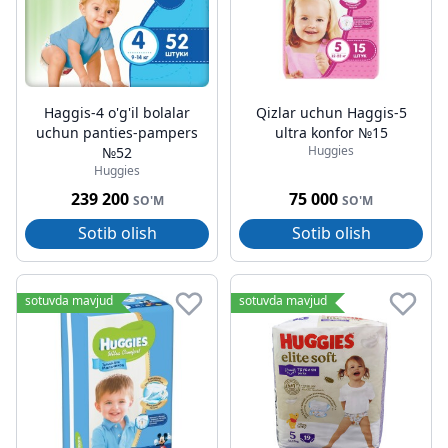
Haggis-4 o'g'il bolalar
Qizlar uchun Haggis-5
uchun panties-pampers
ultra konfor №15
Huggies
№52
Huggies
239 200
75 000
SO'M
SO'M
Sotib olish
Sotib olish
sotuvda mavjud
sotuvda mavjud