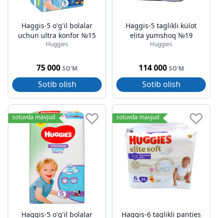
Haggis-5 o'g'il bolalar
Haggis-5 taglikli külot
uchun ultra konfor №15
elita yumshoq №19
Huggies
Huggies
75 000
114 000
SO'M
SO'M
Sotib olish
Sotib olish
sotuvda mavjud
sotuvda mavjud
Haggis-5 o'g'il bolalar
Haggis-6 taglikli panties