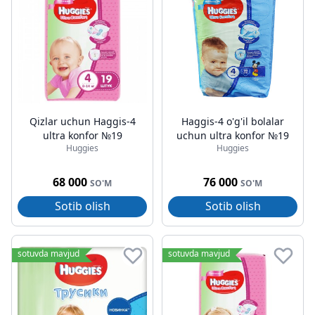
Qizlar uchun Haggis-4
Haggis-4 o'g'il bolalar
ultra konfor №19
uchun ultra konfor №19
Huggies
Huggies
68 000
76 000
SO'M
SO'M
Sotib olish
Sotib olish
sotuvda mavjud
sotuvda mavjud