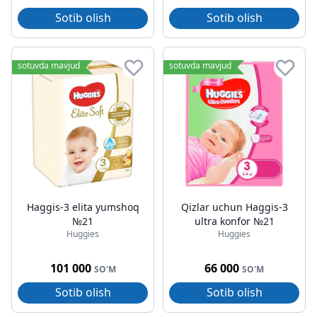
Sotib olish
Sotib olish
sotuvda mavjud
sotuvda mavjud
Haggis-3 elita yumshoq
Qizlar uchun Haggis-3
№21
ultra konfor №21
Huggies
Huggies
101 000
66 000
SO'M
SO'M
Sotib olish
Sotib olish