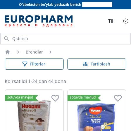
O'zbekiston bo'ylab yetkazib berish
+998 78 555 64 20
Til
Qidirish
Brendlar
Bosh sahifa
Filterlar
Tartiblash
Ko'rsatildi 1-24 dan 44 dona
sotuvda mavjud
sotuvda mavjud