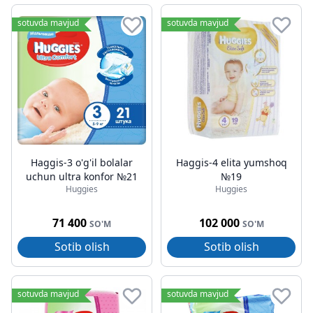
sotuvda mavjud
sotuvda mavjud
Haggis-3 o'g'il bolalar
Haggis-4 elita yumshoq
uchun ultra konfor №21
№19
Huggies
Huggies
71 400
102 000
SO'M
SO'M
Sotib olish
Sotib olish
sotuvda mavjud
sotuvda mavjud