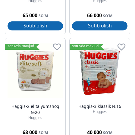
Huggies
Huggies
65 000
66 000
SO'M
SO'M
Sotib olish
Sotib olish
sotuvda mavjud
sotuvda mavjud
Haggis-2 elita yumshoq
Haggis-3 klassik №16
Huggies
№20
Huggies
68 000
40 000
SO'M
SO'M