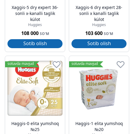
Xaggis-5 dry expert 36-
Xaggis-6 dry expert 28-
sonli x-kanalli taglik
sonli x kanalli taglik
külot
külot
Huggies
Huggies
108 000
103 600
SO'M
SO'M
Sotib olish
Sotib olish
sotuvda mavjud
sotuvda mavjud
Haggis-0 elita yumshoq
Haggis-1 elita yumshoq
№25
№20