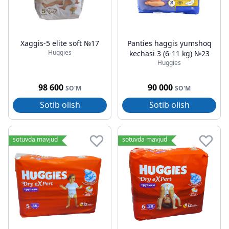
Xaggis-5 elite soft №17
Panties haggis yumshoq
Huggies
kechasi 3 (6-11 kg) №23
Huggies
98 600
90 000
SO'M
SO'M
Sotib olish
Sotib olish
sotuvda mavjud
sotuvda mavjud