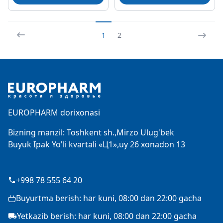
1
2
Footer
EUROPHARM dorixonasi
Bizning manzil: Toshkent sh.,Mirzo Ulug'bek
Buyuk Ipak Yo'li kvartali «Ц1»,uy 26 xonadon 13
+998 78 555 64 20
Buyurtma berish: har kuni, 08:00 dan 22:00 gacha
Yetkazib berish: har kuni, 08:00 dan 22:00 gacha