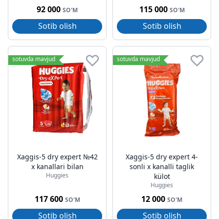
92 000
115 000
SO'M
SO'M
Sotib olish
Sotib olish
sotuvda mavjud
sotuvda mavjud
Xaggis-5 dry expert №42
Xaggis-5 dry expert 4-
x kanallari bilan
sonli x kanalli taglik
Huggies
külot
Huggies
117 600
12 000
SO'M
SO'M
Sotib olish
Sotib olish