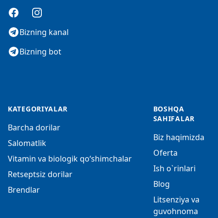
Facebook
Instagram
Bizning kanal
Bizning bot
KATEGORIYALAR
BOSHQA
SAHIFALAR
Barcha dorilar
Biz haqimizda
Salomatlik
Oferta
Vitamin va biologik qo‘shimchalar
Ish o`rinlari
Retseptsiz dorilar
Blog
Brendlar
Litsenziya va
guvohnoma