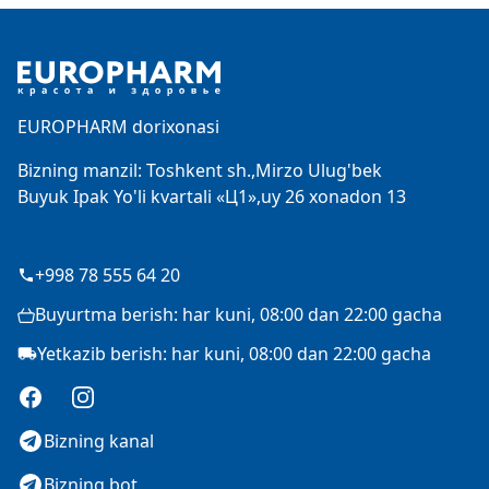
Footer
EUROPHARM dorixonasi
Bizning manzil: Toshkent sh.,Mirzo Ulug'bek
Buyuk Ipak Yo'li kvartali «Ц1»,uy 26 xonadon 13
+998 78 555 64 20
Buyurtma berish: har kuni, 08:00 dan 22:00 gacha
Yetkazib berish: har kuni, 08:00 dan 22:00 gacha
Facebook
Instagram
Bizning kanal
Bizning bot