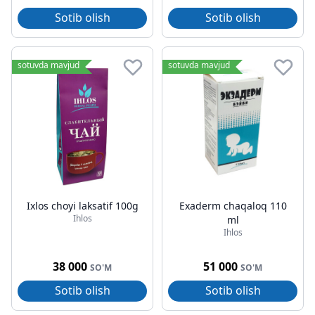
Sotib olish
Sotib olish
sotuvda mavjud
sotuvda mavjud
Ixlos choyi laksatif 100g
Exaderm chaqaloq 110
Ihlos
ml
Ihlos
38 000
51 000
SO'M
SO'M
Sotib olish
Sotib olish