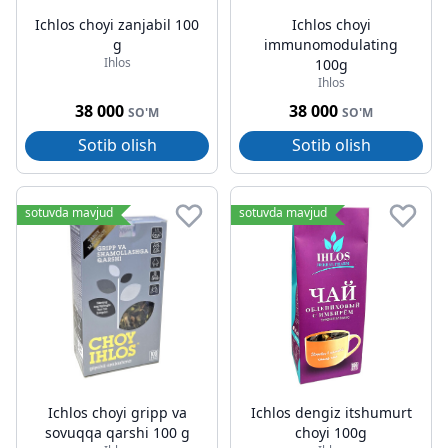
Ichlos choyi zanjabil 100
Ichlos choyi
g
immunomodulating
Ihlos
100g
Ihlos
38 000
38 000
SO'M
SO'M
Sotib olish
Sotib olish
sotuvda mavjud
sotuvda mavjud
Ichlos choyi gripp va
Ichlos dengiz itshumurt
sovuqqa qarshi 100 g
choyi 100g