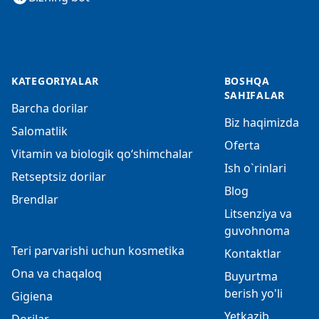
KATEGORIYALAR
BOSHQA
SAHIFALAR
Barcha dorilar
Biz haqimizda
Salomatlik
Oferta
Vitamin va biologik qo‘shimchalar
Ish o`rinlari
Retseptsiz dorilar
Blog
Brendlar
Litsenziya va
guvohnoma
Teri parvarishi uchun kosmetika
Kontaktlar
Ona va chaqaloq
Buyurtma
berish yo'li
Gigiena
Yetkazib