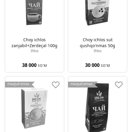
Choy ichlos
Choy ichlos sut
zanjabil+Zerdeçal 100g
qushqo'nmas 50g
Ihlos
Ihlos
38 000
30 000
SO'M
SO'M
mavjud emas
mavjud emas