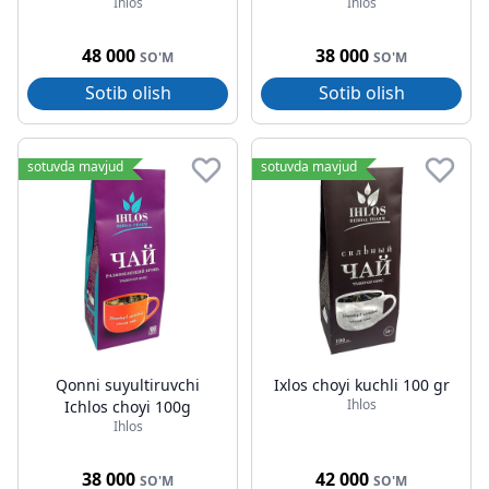
Ihlos
Ihlos
48 000
38 000
SO'M
SO'M
Sotib olish
Sotib olish
sotuvda mavjud
sotuvda mavjud
Qonni suyultiruvchi
Ixlos choyi kuchli 100 gr
Ihlos
Ichlos choyi 100g
Ihlos
38 000
42 000
SO'M
SO'M