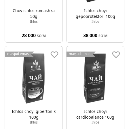
Choy ichlos romashka
Ichlos choyi
50g
gepoprotektori 100g
Ihlos
Ihlos
28 000
38 000
SO'M
SO'M
mavjud emas
mavjud emas
Ichlos choyi gipertonik
Ichlos choyi
100g
cardiobalance 100g
Ihlos
Ihlos