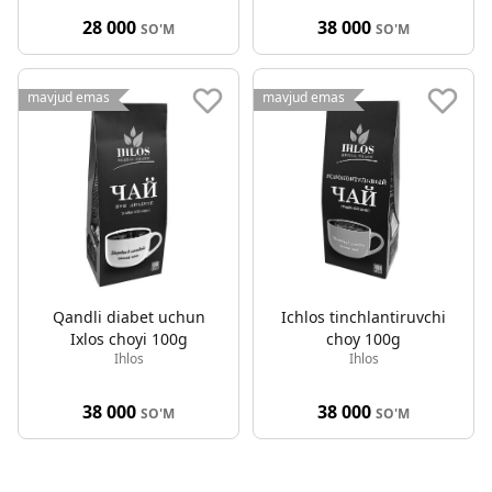
28 000
38 000
SO'M
SO'M
mavjud emas
mavjud emas
Qandli diabet uchun
Ichlos tinchlantiruvchi
Ixlos choyi 100g
choy 100g
Ihlos
Ihlos
38 000
38 000
SO'M
SO'M