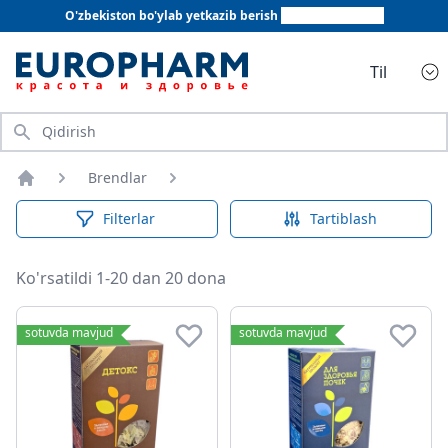
O'zbekiston bo'ylab yetkazib berish
+998 78 555 64 20
Til
Qidirish
Brendlar
Bosh sahifa
Filterlar
Tartiblash
Ko'rsatildi 1-20 dan 20 dona
sotuvda mavjud
sotuvda mavjud