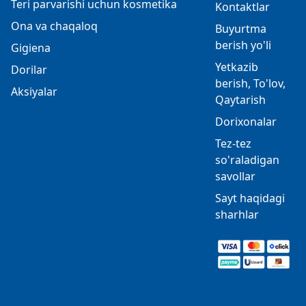
Teri parvarishi uchun kosmetika
Kontaktlar
Ona va chaqaloq
Buyurtma
berish yo'li
Gigiena
Yetkazib
Dorilar
berish, To'lov,
Aksiyalar
Qaytarish
Dorixonalar
Tez-tez
so'raladigan
savollar
Sayt haqidagi
sharhlar