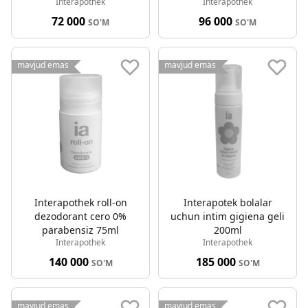
Interapothek
Interapothek
ml
72 000
96 000
SO'M
SO'M
mavjud emas
mavjud emas
Interapothek roll-on
Interapotek bolalar
dezodorant cero 0%
uchun intim gigiena geli
parabensiz 75ml
200ml
Interapothek
Interapothek
140 000
185 000
SO'M
SO'M
mavjud emas
mavjud emas