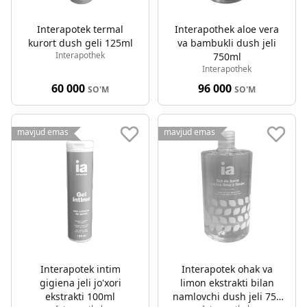
Interapotek termal
Interapothek aloe vera
kurort dush geli 125ml
va bambukli dush jeli
Interapothek
750ml
Interapothek
60 000
96 000
SO'M
SO'M
mavjud emas
mavjud emas
Interapotek intim
Interapotek ohak va
gigiena jeli jo'xori
limon ekstrakti bilan
ekstrakti 100ml
namlovchi dush jeli 750