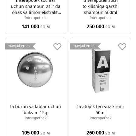
Interapotek sochlar
Interapotek soch
uchun shampun 2si 1da
to'kilishiga qarshi
ohak va limon ekstrakti
shampun 500ml
Interapothek
Interapothek
500ml
141 000
250 000
SO'M
SO'M
mavjud emas
mavjud emas
Ia burun va lablar uchun
Ia atopik teri yuz kremi
balzam 15g
50ml
Interapothek
Interapothek
105 000
260 000
SO'M
SO'M