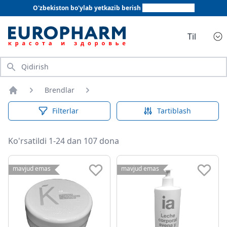
O'zbekiston bo'ylab yetkazib berish
+998 78 555 64 20
Til
Qidirish
Brendlar
Bosh sahifa
Filterlar
Tartiblash
Ko'rsatildi 1-24 dan 107 dona
mavjud emas
mavjud emas