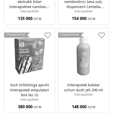
ekstrakti bilan
nemlendirici tana suti,
Interapothek namlovchi
dispenserli Centella
Interapothek
Interapothek
tana suti 500 ml
Asiatica ekstrakti 750 ml
135 000
154 000
SO'M
SO'M
mavjud emas
mavjud emas
Soch to'kilishiga qarshi
Interapotek bolalar
Interapotek ampulalari
uchun dush jeli 200 ml
Interapothek
6ml No 10
Interapothek
380 000
148 000
SO'M
SO'M