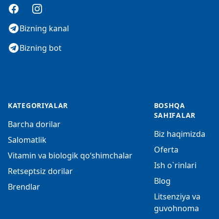
Facebook
Instagram
Bizning kanal
Bizning bot
KATEGORIYALAR
BOSHQA
SAHIFALAR
Barcha dorilar
Biz haqimizda
Salomatlik
Oferta
Vitamin va biologik qo‘shimchalar
Ish o`rinlari
Retseptsiz dorilar
Blog
Brendlar
Litsenziya va
guvohnoma