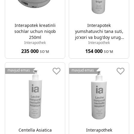
Interapotek kreatinli
Interapotek
sochlar uchun niqob
yumshatuvchi tana suti,
250ml
jo'xori va bug'doy urug'i
Interapothek
Interapothek
ekstrakti, dispenserli 750
ml
235 000
154 000
SO'M
SO'M
mavjud emas
mavjud emas
Centella Asiatica
Interapothek