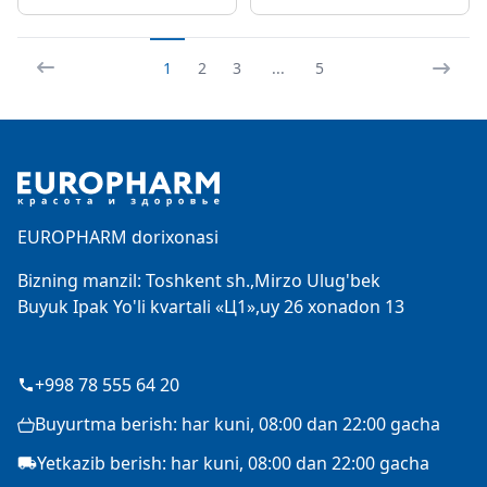
1
2
3
...
5
Footer
EUROPHARM dorixonasi
Bizning manzil: Toshkent sh.,Mirzo Ulug'bek
Buyuk Ipak Yo'li kvartali «Ц1»,uy 26 xonadon 13
+998 78 555 64 20
Buyurtma berish: har kuni, 08:00 dan 22:00 gacha
Yetkazib berish: har kuni, 08:00 dan 22:00 gacha