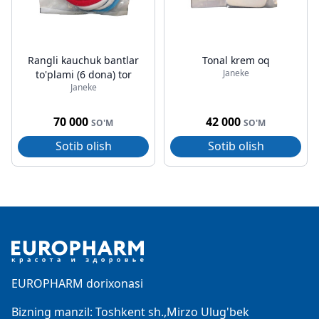
Rangli kauchuk bantlar
Tonal krem oq
Janeke
to'plami (6 dona) tor
Janeke
70 000
42 000
SO'M
SO'M
Sotib olish
Sotib olish
Footer
EUROPHARM dorixonasi
Bizning manzil: Toshkent sh.,Mirzo Ulug'bek