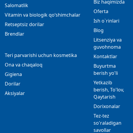
Biz haqimizda
Salomatlik
Oferta
Vitamin va biologik qo‘shimchalar
Ish o`rinlari
Retseptsiz dorilar
Blog
Brendlar
Litsenziya va
guvohnoma
Teri parvarishi uchun kosmetika
Kontaktlar
Ona va chaqaloq
Buyurtma
berish yo'li
Gigiena
Yetkazib
Dorilar
berish, To'lov,
Aksiyalar
Qaytarish
Dorixonalar
Tez-tez
so'raladigan
savollar