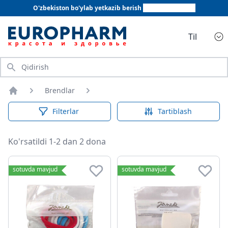
O'zbekiston bo'ylab yetkazib berish
+998 78 555 64 20
Til
Qidirish
Brendlar
Bosh sahifa
Filterlar
Tartiblash
Ko'rsatildi 1-2 dan 2 dona
sotuvda mavjud
sotuvda mavjud