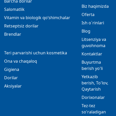
Barcha dorilar
Biz haqimizda
Salomatlik
Oferta
Vitamin va biologik qo‘shimchalar
Ish o`rinlari
Retseptsiz dorilar
Blog
Brendlar
Litsenziya va
guvohnoma
Teri parvarishi uchun kosmetika
Kontaktlar
Ona va chaqaloq
Buyurtma
berish yo'li
Gigiena
Yetkazib
Dorilar
berish, To'lov,
Aksiyalar
Qaytarish
Dorixonalar
Tez-tez
so'raladigan