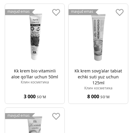
mavjud emas
mavjud emas
Kk krem bio vitaminli
Kk krem sovg'alar tabiat
aloe qo'llar uchun 50ml
echki suti yuz uchun
Клин косметика
125ml
Клин косметика
3 000
8 000
SO'M
SO'M
mavjud emas