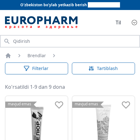
O'zbekiston bo'ylab yetkazib berish
+998 78 555 64 20
Til
Qidirish
Brendlar
Bosh sahifa
Filterlar
Tartiblash
Ko'rsatildi 1-9 dan 9 dona
mavjud emas
mavjud emas