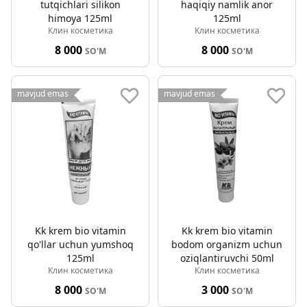
tutqichlari silikon
haqiqiy namlik anor
himoya 125ml
125ml
Клин косметика
Клин косметика
8 000
8 000
SO'M
SO'M
mavjud emas
mavjud emas
Kk krem bio vitamin
Kk krem bio vitamin
qo'llar uchun yumshoq
bodom organizm uchun
125ml
oziqlantiruvchi 50ml
Клин косметика
Клин косметика
8 000
3 000
SO'M
SO'M