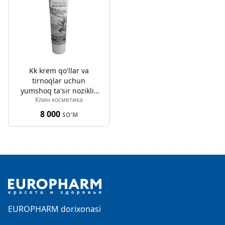
Kk krem qo'llar va
tirnoqlar uchun
yumshoq ta'sir noziklik
Клин косметика
sirlari 125ml
8 000
SO'M
Footer
EUROPHARM dorixonasi