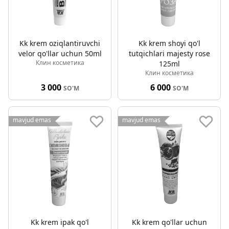
Kk krem oziqlantiruvchi
Kk krem shoyi qo'l
velor qo'llar uchun 50ml
tutqichlari majesty rose
Клин косметика
125ml
Клин косметика
3 000
6 000
SO'M
SO'M
mavjud emas
mavjud emas
Kk krem ipak qo'l
Kk krem qo'llar uchun