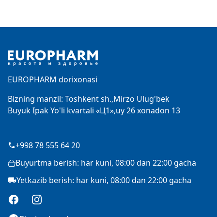
Footer
EUROPHARM dorixonasi
Bizning manzil: Toshkent sh.,Mirzo Ulug'bek
Buyuk Ipak Yo'li kvartali «Ц1»,uy 26 xonadon 13
+998 78 555 64 20
Buyurtma berish: har kuni, 08:00 dan 22:00 gacha
Yetkazib berish: har kuni, 08:00 dan 22:00 gacha
Facebook
Instagram