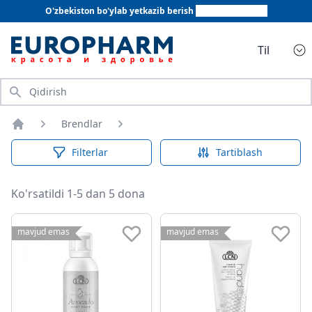
O'zbekiston bo'ylab yetkazib berish
+998 78 555 64 20
Til
Qidirish
Brendlar
Bosh sahifa
Filterlar
Tartiblash
Ko'rsatildi 1-5 dan 5 dona
mavjud emas
mavjud emas