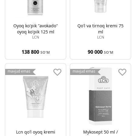
Oyoq ko'pik "avokado"
Qo'l va tirnoq kremi 75
oyoq ko'pik 125 ml
ml
LCN
LCN
138 800
90 000
SO'M
SO'M
mavjud emas
mavjud emas
Lcn qo'l oyoq kremi
Mykosept 50 ml /