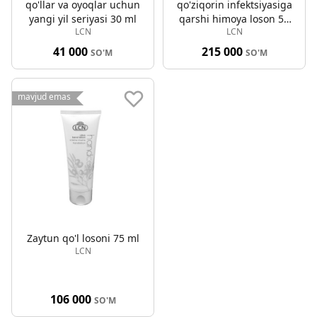
qo'llar va oyoqlar uchun
qo'ziqorin infektsiyasiga
yangi yil seriyasi 30 ml
qarshi himoya loson 50
LCN
LCN
ml
41 000
215 000
SO'M
SO'M
mavjud emas
Zaytun qo'l losoni 75 ml
LCN
106 000
SO'M