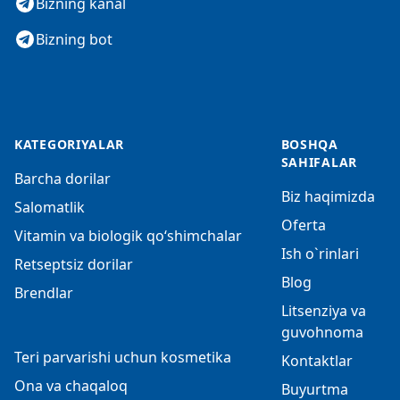
Bizning kanal
Bizning bot
KATEGORIYALAR
BOSHQA
SAHIFALAR
Barcha dorilar
Biz haqimizda
Salomatlik
Oferta
Vitamin va biologik qo‘shimchalar
Ish o`rinlari
Retseptsiz dorilar
Blog
Brendlar
Litsenziya va
guvohnoma
Teri parvarishi uchun kosmetika
Kontaktlar
Ona va chaqaloq
Buyurtma