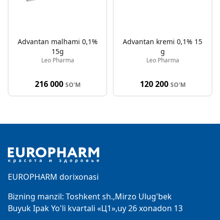
Advantan malhami 0,1%
Advantan kremi 0,1% 15
15g
g
Leo Pharma
Leo Pharma
216 000
120 200
SO'M
SO'M
Footer
EUROPHARM dorixonasi
Bizning manzil: Toshkent sh.,Mirzo Ulug'bek
Buyuk Ipak Yo'li kvartali «Ц1»,uy 26 xonadon 13