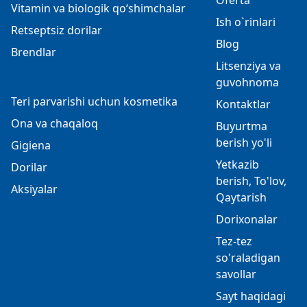
Oferta
Vitamin va biologik qo‘shimchalar
Ish o`rinlari
Retseptsiz dorilar
Blog
Brendlar
Litsenziya va
guvohnoma
Teri parvarishi uchun kosmetika
Kontaktlar
Ona va chaqaloq
Buyurtma
berish yo'li
Gigiena
Yetkazib
Dorilar
berish, To'lov,
Aksiyalar
Qaytarish
Dorixonalar
Tez-tez
so'raladigan
savollar
Sayt haqidagi