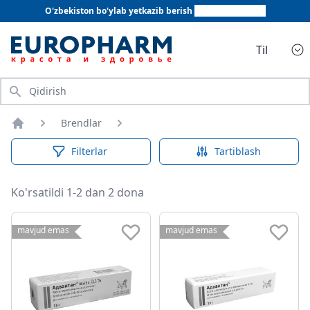
O'zbekiston bo'ylab yetkazib berish
+998 78 555 64 20
Til
Qidirish
Brendlar
Bosh sahifa
Filterlar
Tartiblash
Ko'rsatildi 1-2 dan 2 dona
mavjud emas
mavjud emas