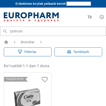
O'zbekiston bo'ylab yetkazib berish
+998 78 555 64 20
Til
Qidirish
Brendlar
Bosh sahifa
Filterlar
Tartiblash
Ko'rsatildi 1-1 dan 1 dona
mavjud emas