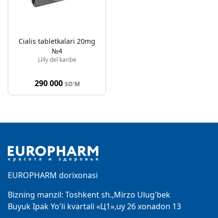
Cialis tabletkalari 20mg
№4
Lilly del karibe
290 000
SO'M
Footer
EUROPHARM dorixonasi
Bizning manzil: Toshkent sh.,Mirzo Ulug'bek
Buyuk Ipak Yo'li kvartali «Ц1»,uy 26 xonadon 13