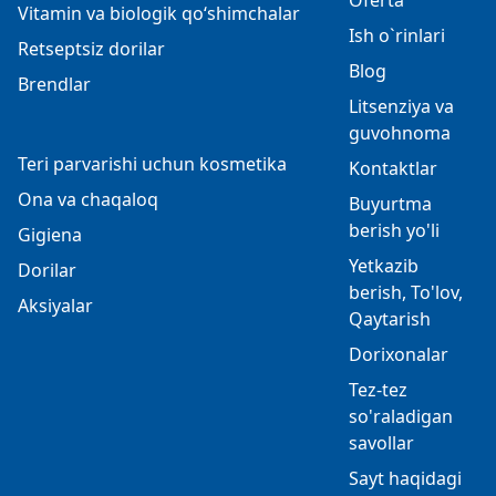
Oferta
Vitamin va biologik qo‘shimchalar
Ish o`rinlari
Retseptsiz dorilar
Blog
Brendlar
Litsenziya va
guvohnoma
Teri parvarishi uchun kosmetika
Kontaktlar
Ona va chaqaloq
Buyurtma
berish yo'li
Gigiena
Yetkazib
Dorilar
berish, To'lov,
Aksiyalar
Qaytarish
Dorixonalar
Tez-tez
so'raladigan
savollar
Sayt haqidagi