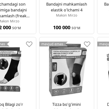
lchamdagi son
Bandajni mahkamlash
Ba
imiga bandajni
elastik o'lchami 4
Makon Mirzo
amlash (freak
akon Mirzo
lint) (01901)
2 000
100 000
SO'M
SO'M
mas
mavjud emas
mavj
q Bilagi zo'r
Tizza bo'g'imini