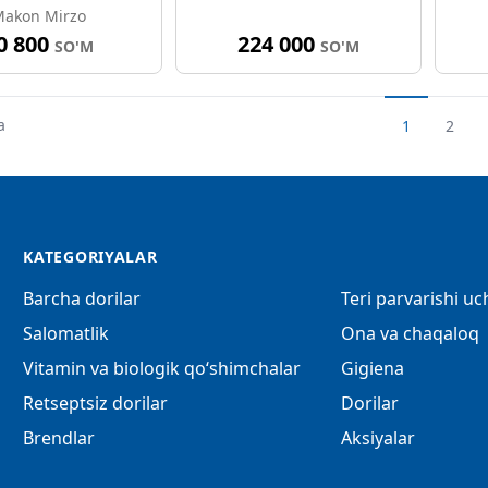
akon Mirzo
0 800
224 000
SO'M
SO'M
a
1
2
KATEGORIYALAR
Barcha dorilar
Teri parvarishi u
Salomatlik
Ona va chaqaloq
Vitamin va biologik qo‘shimchalar
Gigiena
Retseptsiz dorilar
Dorilar
Brendlar
Aksiyalar