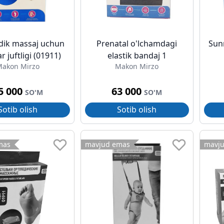
dik massaj uchun
Prenatal o'lchamdagi
Sun
ar juftligi (01911)
elastik bandaj 1
akon Mirzo
Makon Mirzo
5 000
63 000
SO'M
SO'M
Sotib olish
Sotib olish
mas
mavjud emas
mavj