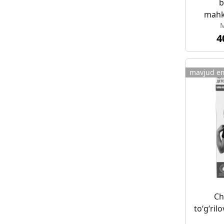
b
mahk
M
tibbiy
4
mavjud e
Ch
to‘g‘ril