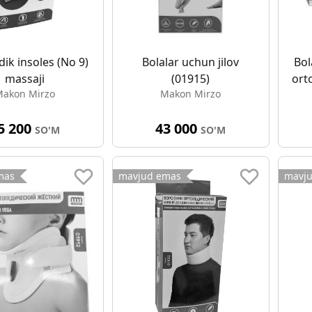
ik insoles (No 9)
Bolalar uchun jilov
Bol
massaji
(01915)
ort
akon Mirzo
Makon Mirzo
5 200
43 000
SO'M
SO'M
mas
mavjud emas
mavj