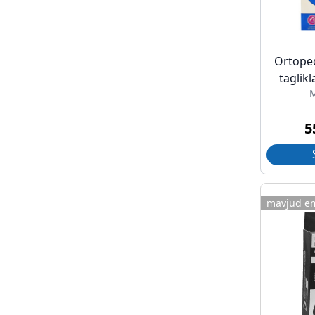
Ortope
taglikl
M
5
mavjud e