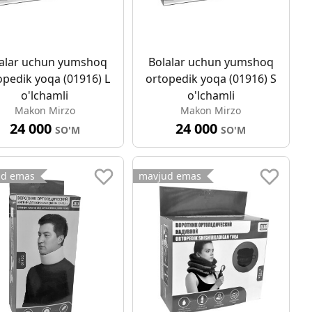
alar uchun yumshoq
Bolalar uchun yumshoq
opedik yoqa (01916) L
ortopedik yoqa (01916) S
o'lchamli
o'lchamli
Makon Mirzo
Makon Mirzo
24 000
24 000
SO'M
SO'M
ud emas
mavjud emas