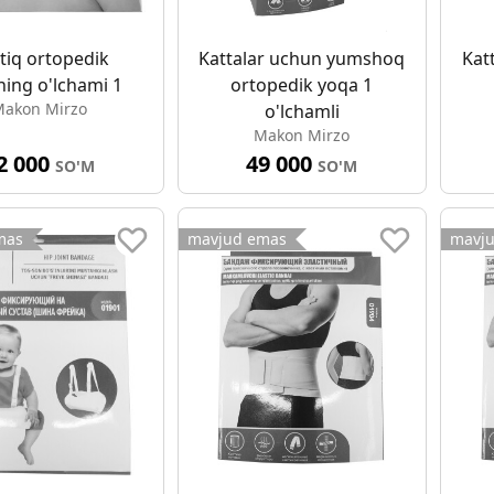
tiq ortopedik
Kattalar uchun yumshoq
Kat
ing o'lchami 1
ortopedik yoqa 1
akon Mirzo
o'lchamli
Makon Mirzo
2 000
49 000
SO'M
SO'M
mas
mavjud emas
mavj