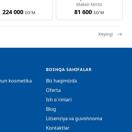
Makon Mirzo
224 000
81 600
SO'M
SO'M
Keyingi
BOSHQA SAHIFALAR
chun kosmetika
Biz haqimizda
Oferta
Ish o`rinlari
Blog
Litsenziya va guvohnoma
Kontaktlar