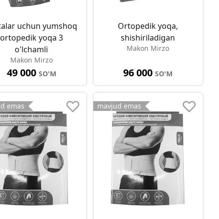
talar uchun yumshoq
Ortopedik yoqa,
ortopedik yoqa 3
shishiriladigan
Makon Mirzo
o'lchamli
Makon Mirzo
49 000
96 000
SO'M
SO'M
ud emas
mavjud emas