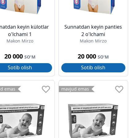
natdan keyin külotlar
Sunnatdan keyin panties
o'lchami 1
2 o'lchami
Makon Mirzo
Makon Mirzo
20 000
20 000
SO'M
SO'M
Sotib olish
Sotib olish
ud emas
mavjud emas