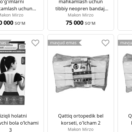
o'g'imlarni
mahkamlash uchun
amlash uchun
tibbiy neopren bandaj,
akon Mirzo
Makon Mirzo
 neopren bandaj,
ochiq stakan bilan, 3
0 000
75 000
o'lcham 4
o'lchamli
SO'M
SO'M
mas
mavjud emas
mavj
iziqli holatni
Qattiq ortopedik bel
Q
ovchi bola o‘lchami
korseti, o'lcham 2
Makon Mirzo
3