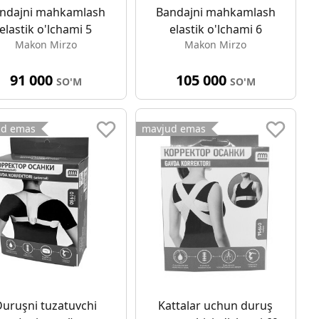
ndajni mahkamlash
Bandajni mahkamlash
elastik o'lchami 5
elastik o'lchami 6
Makon Mirzo
Makon Mirzo
91 000
105 000
SO'M
SO'M
ud emas
mavjud emas
Duruşni tuzatuvchi
Kattalar uchun duruş