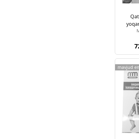
Qat
yoqan
M
7
mavjud e