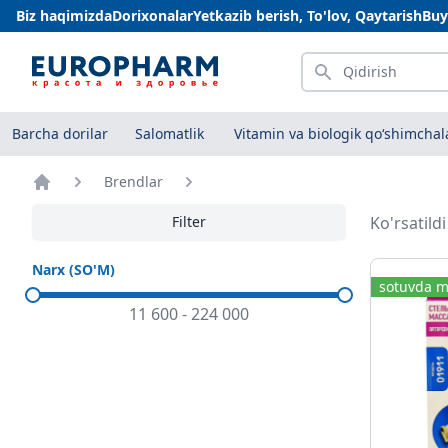
Biz haqimizda
Dorixonalar
Yetkazib berish, To'lov, Qaytarish
Buy
Qidirish
Barcha dorilar
Salomatlik
Vitamin va biologik qo‘shimchal
Brendlar
Bosh sahifa
Filter
Ko'rsatild
Narx (SO'M)
sotuvda m
11 600
-
224 000