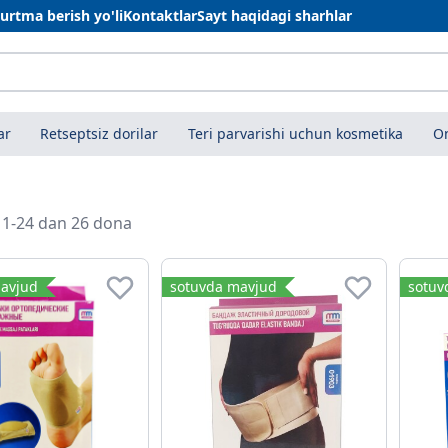
urtma berish yo'li
Kontaktlar
Sayt haqidagi sharhlar
ar
Retseptsiz dorilar
Teri parvarishi uchun kosmetika
On
i 1-24 dan 26 dona
avjud
sotuvda mavjud
sotuv