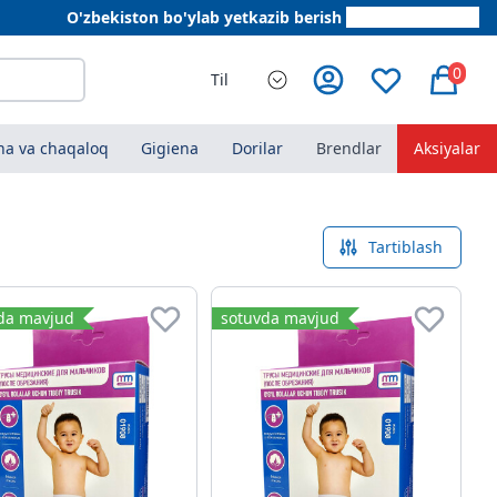
O'zbekiston bo'ylab yetkazib berish
+998 78 555 64 20
0
Til
a va chaqaloq
Gigiena
Dorilar
Brendlar
Aksiyalar
Tartiblash
da mavjud
sotuvda mavjud