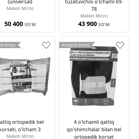
(universal)
tuzatuvchisi o'lchami 69-
Makon Mirzo
78
Makon Mirzo
50 400
43 900
SO'M
SO'M
ud emas
mavjud emas
attiq ortopedik bel
4 o'lchamli qattiq
korseti, o'lcham 3
qo'shimchalar bilan bel
Makon Mirzo
ortopedik korset