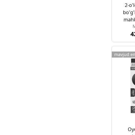
2-o'
bo'g'
mahk
M
sp
4
mavjud e
Oyo