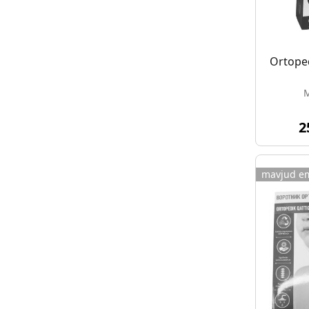
Ortoped
M
2
mavjud e