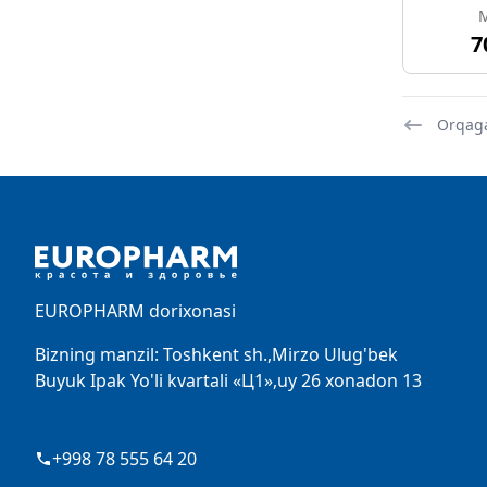
M
7
Orqag
Footer
EUROPHARM dorixonasi
Bizning manzil: Toshkent sh.,Mirzo Ulug'bek
Buyuk Ipak Yo'li kvartali «Ц1»,uy 26 xonadon 13
+998 78 555 64 20