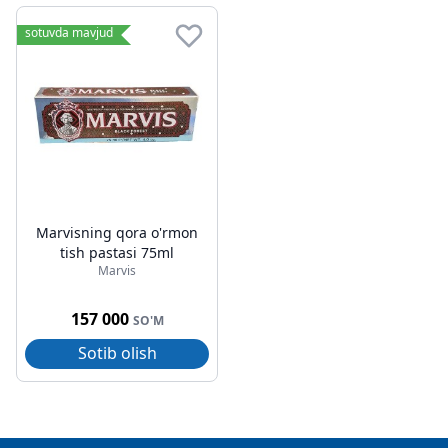
sotuvda mavjud
Marvisning qora o'rmon
tish pastasi 75ml
Marvis
157 000
SO'M
Sotib olish