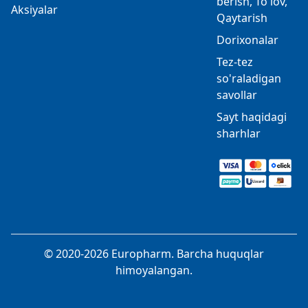
berish, To'lov,
Aksiyalar
Qaytarish
Dorixonalar
Tez-tez
so'raladigan
savollar
Sayt haqidagi
sharhlar
© 2020-2026 Europharm. Barcha huquqlar
himoyalangan.