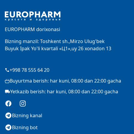
Footer
EUROPHARM dorixonasi
Bizning manzil: Toshkent sh.,Mirzo Ulug'bek
Buyuk Ipak Yo'li kvartali «Ц1»,uy 26 xonadon 13
+998 78 555 64 20
Buyurtma berish: har kuni, 08:00 dan 22:00 gacha
Yetkazib berish: har kuni, 08:00 dan 22:00 gacha
Facebook
Instagram
Bizning kanal
Bizning bot