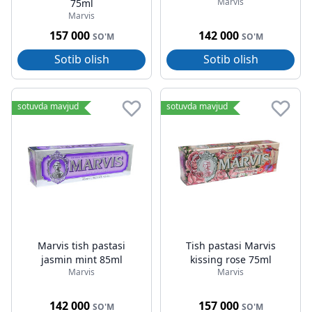
Marvis
75ml
Marvis
157 000
142 000
SO'M
SO'M
Sotib olish
Sotib olish
sotuvda mavjud
sotuvda mavjud
Marvis tish pastasi
Tish pastasi Marvis
jasmin mint 85ml
kissing rose 75ml
Marvis
Marvis
142 000
157 000
SO'M
SO'M