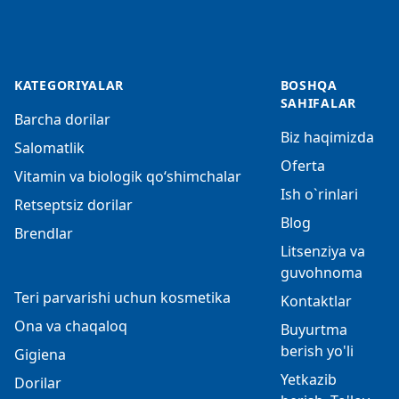
KATEGORIYALAR
BOSHQA
SAHIFALAR
Barcha dorilar
Biz haqimizda
Salomatlik
Oferta
Vitamin va biologik qo‘shimchalar
Ish o`rinlari
Retseptsiz dorilar
Blog
Brendlar
Litsenziya va
guvohnoma
Teri parvarishi uchun kosmetika
Kontaktlar
Ona va chaqaloq
Buyurtma
berish yo'li
Gigiena
Yetkazib
Dorilar