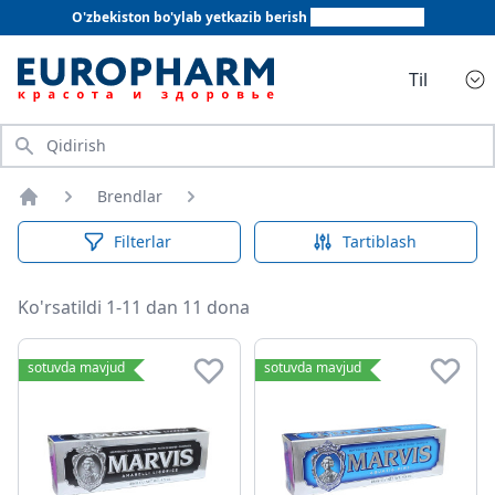
O'zbekiston bo'ylab yetkazib berish
+998 78 555 64 20
Til
Qidirish
Brendlar
Bosh sahifa
Filterlar
Tartiblash
Ko'rsatildi 1-11 dan 11 dona
sotuvda mavjud
sotuvda mavjud