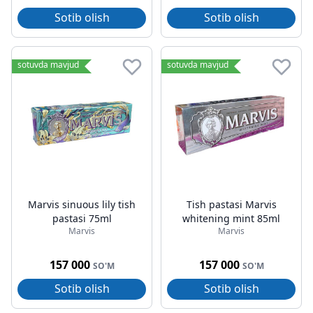
Sotib olish
Sotib olish
sotuvda mavjud
sotuvda mavjud
Marvis sinuous lily tish
Tish pastasi Marvis
pastasi 75ml
whitening mint 85ml
Marvis
Marvis
157 000
157 000
SO'M
SO'M
Sotib olish
Sotib olish