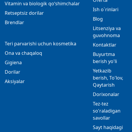
Oferta
Vitamin va biologik qo‘shimchalar
Ish o`rinlari
Retseptsiz dorilar
Blog
Brendlar
Litsenziya va
guvohnoma
Teri parvarishi uchun kosmetika
Kontaktlar
Ona va chaqaloq
Buyurtma
berish yo'li
Gigiena
Yetkazib
Dorilar
berish, To'lov,
Aksiyalar
Qaytarish
Dorixonalar
Tez-tez
so'raladigan
savollar
Sayt haqidagi