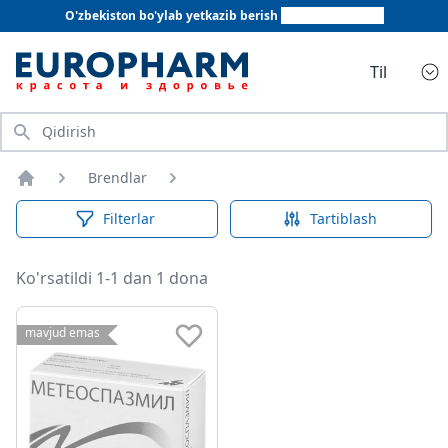
O'zbekiston bo'ylab yetkazib berish
+998 78 555 64 20
Til
Qidirish
Brendlar
Bosh sahifa
Filterlar
Tartiblash
Ko'rsatildi 1-1 dan 1 dona
mavjud emas