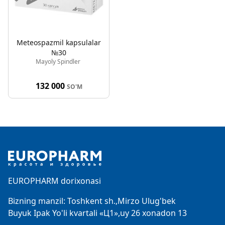
Meteospazmil kapsulalar
№30
Mayoly Spindler
132 000
SO'M
Footer
EUROPHARM dorixonasi
Bizning manzil: Toshkent sh.,Mirzo Ulug'bek
Buyuk Ipak Yo'li kvartali «Ц1»,uy 26 xonadon 13