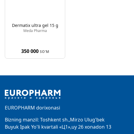
Dermatix ultra gel 15 g
Meda Pharma
350 000
SO'M
Footer
EUROPHARM dorixonasi
Bizning manzil: Toshkent sh.,Mirzo Ulug'bek
Buyuk Ipak Yo'li kvartali «Ц1»,uy 26 xonadon 13