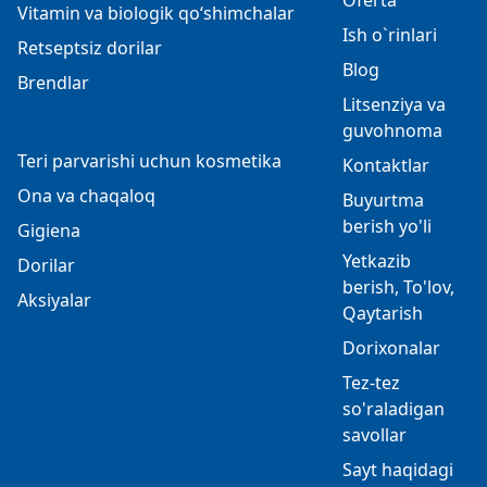
Oferta
Vitamin va biologik qo‘shimchalar
Ish o`rinlari
Retseptsiz dorilar
Blog
Brendlar
Litsenziya va
guvohnoma
Teri parvarishi uchun kosmetika
Kontaktlar
Ona va chaqaloq
Buyurtma
berish yo'li
Gigiena
Yetkazib
Dorilar
berish, To'lov,
Aksiyalar
Qaytarish
Dorixonalar
Tez-tez
so'raladigan
savollar
Sayt haqidagi