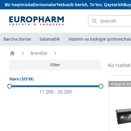
Biz haqimizda
Dorixonalar
Yetkazib berish, To'lov, Qaytarish
Buy
Qidirish
Barcha dorilar
Salomatlik
Vitamin va biologik qo‘shimchal
Brendlar
Bosh sahifa
Filter
Ko'rsatild
Narx (SO'M)
mavjud e
11 200
-
20 200