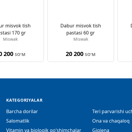
r misvok tish
Dabur misvok tish
stasi 170 gr
pastasi 60 gr
Miswak
Miswak
0 200
20 200
SO'M
SO'M
KATEGORIYALAR
Barcha dorilar
Teri parvarishi u
Salomatlik
Ona va chaqaloq
Vitamin va biologik qo‘shimchalar
Gigiena