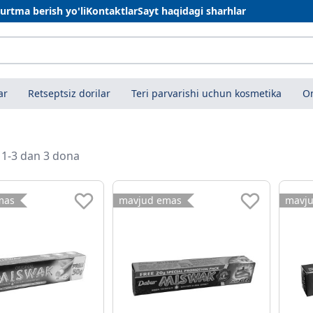
urtma berish yo'li
Kontaktlar
Sayt haqidagi sharhlar
ar
Retseptsiz dorilar
Teri parvarishi uchun kosmetika
On
i 1-3 dan 3 dona
mas
mavjud emas
mavj