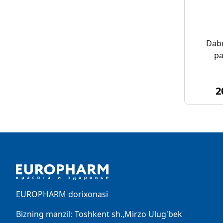
Dabu
pa
2
Footer
EUROPHARM dorixonasi
Bizning manzil: Toshkent sh.,Mirzo Ulug'bek