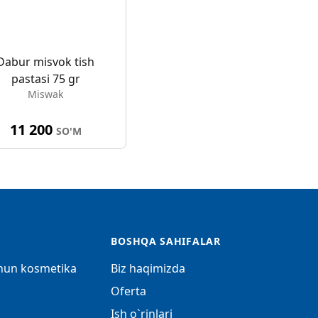
Dabur misvok tish
pastasi 75 gr
Miswak
11 200
SO'M
BOSHQA SAHIFALAR
chun kosmetika
Biz haqimizda
Oferta
Ish o`rinlari