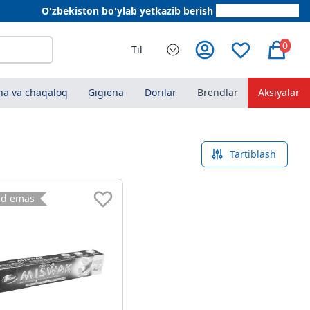
O'zbekiston bo'ylab yetkazib berish
+998 78 555 64 20
0
Til
a va chaqaloq
Gigiena
Dorilar
Brendlar
Aksiyalar
Tartiblash
ud emas