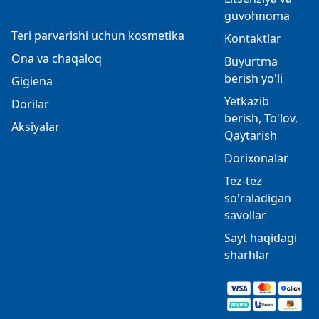
guvohnoma
Teri parvarishi uchun kosmetika
Kontaktlar
Ona va chaqaloq
Buyurtma
berish yo'li
Gigiena
Yetkazib
Dorilar
berish, To'lov,
Aksiyalar
Qaytarish
Dorixonalar
Tez-tez
so'raladigan
savollar
Sayt haqidagi
sharhlar