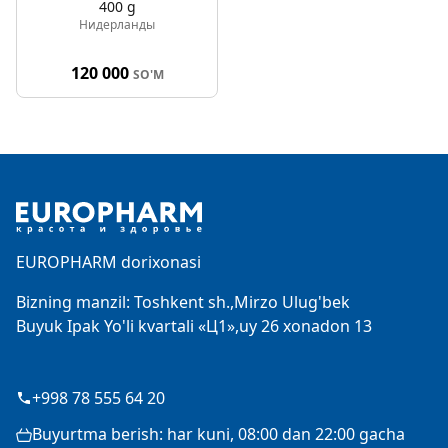
400 g
Нидерланды
120 000
SO'M
Footer
EUROPHARM dorixonasi
Bizning manzil: Toshkent sh.,Mirzo Ulug'bek
Buyuk Ipak Yo'li kvartali «Ц1»,uy 26 xonadon 13
+998 78 555 64 20
Buyurtma berish: har kuni, 08:00 dan 22:00 gacha