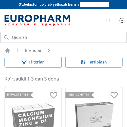
O'zbekiston bo'ylab yetkazib berish
+998 78 555 64 20
Til
Qidirish
Brendlar
Bosh sahifa
Filterlar
Tartiblash
Ko'rsatildi 1-3 dan 3 dona
mavjud emas
mavjud emas