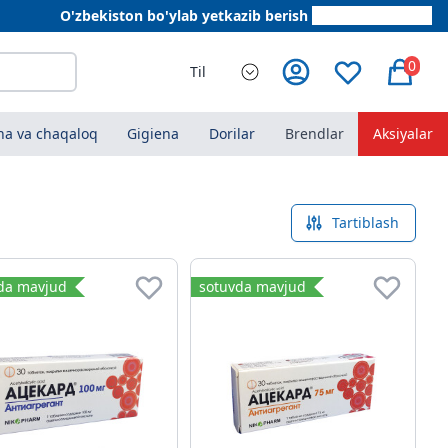
O'zbekiston bo'ylab yetkazib berish
+998 78 555 64 20
0
Til
a va chaqaloq
Gigiena
Dorilar
Brendlar
Aksiyalar
Tartiblash
da mavjud
sotuvda mavjud