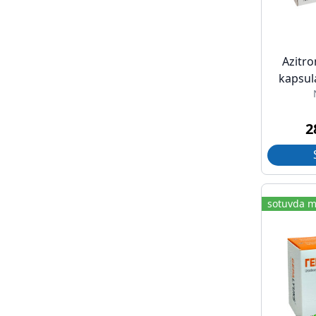
Azitro
kapsul
2
sotuvda m