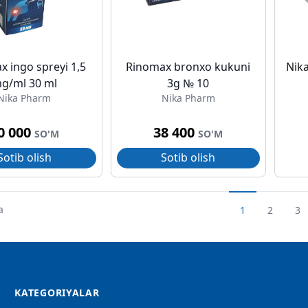
x ingo spreyi 1,5
Rinomax bronxo kukuni
Nik
g/ml 30 ml
3g № 10
Nika Pharm
Nika Pharm
0 000
38 400
SO'M
SO'M
Sotib olish
Sotib olish
a
1
2
3
KATEGORIYALAR