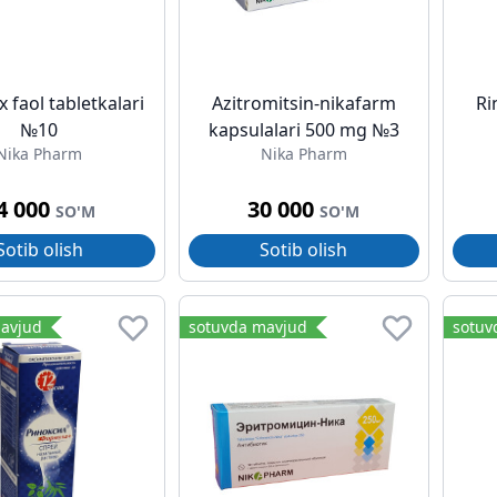
 faol tabletkalari
Azitromitsin-nikafarm
Ri
№10
kapsulalari 500 mg №3
Nika Pharm
Nika Pharm
4 000
30 000
SO'M
SO'M
Sotib olish
Sotib olish
avjud
sotuvda mavjud
sotuv