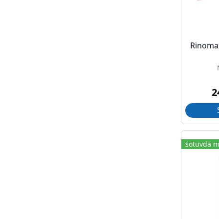
Rinomax
2
sotuvda m