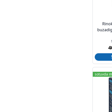
Rinok
buzadig
4
sotuvda m