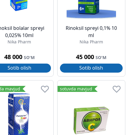
noksil bolalar spreyi
Rinoksil spreyi 0,1% 10
0,025% 10ml
ml
Nika Pharm
Nika Pharm
48 000
45 000
SO'M
SO'M
Sotib olish
Sotib olish
da mavjud
sotuvda mavjud