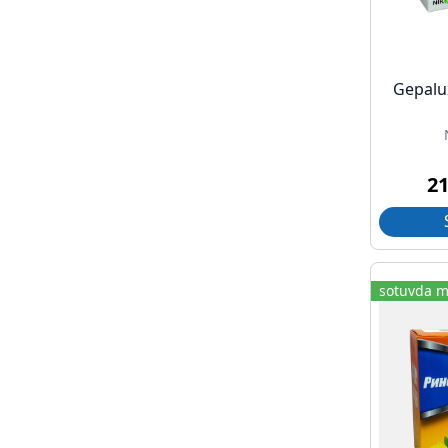
Gepalu
2
sotuvda m