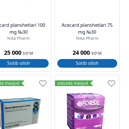
card planshetlari 100
Acecard planshetlari 75
mg №30
mg №30
Nika Pharm
Nika Pharm
25 000
24 000
SO'M
SO'M
Sotib olish
Sotib olish
da mavjud
sotuvda mavjud