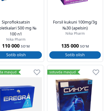
Siprofloksatsin
Forsil kukuni 100mg/3g
bletkalari 500 mg №
№30 (apelsin)
Nika Pharm
100 n1
Nika Pharm
110 000
135 000
SO'M
SO'M
Sotib olish
Sotib olish
da mavjud
sotuvda mavjud