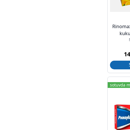
Rinomax
kuku
1
sotuvda m