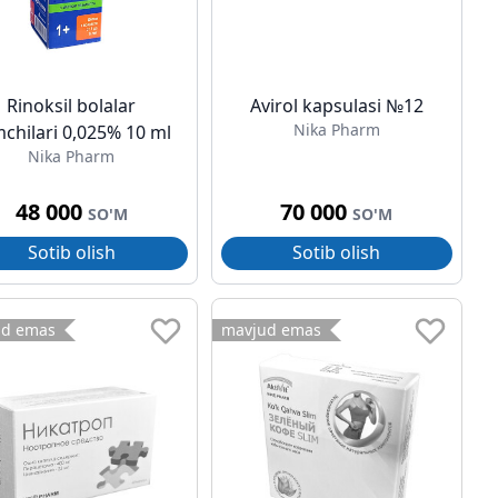
Rinoksil bolalar
Avirol kapsulasi №12
Nika Pharm
chilari 0,025% 10 ml
Nika Pharm
48 000
70 000
SO'M
SO'M
Sotib olish
Sotib olish
ud emas
mavjud emas