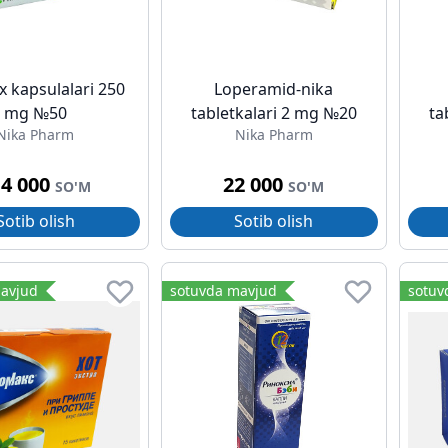
x kapsulalari 250
Loperamid-nika
mg №50
tabletkalari 2 mg №20
ta
Nika Pharm
Nika Pharm
14 000
22 000
SO'M
SO'M
Sotib olish
Sotib olish
avjud
sotuvda mavjud
sotuv