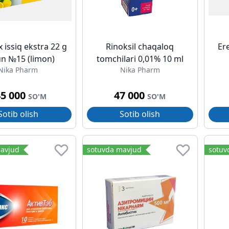
 issiq ekstra 22 g
Rinoksil chaqaloq
Er
n №15 (limon)
tomchilari 0,01% 10 ml
Nika Pharm
Nika Pharm
45 000
47 000
SO'M
SO'M
Sotib olish
Sotib olish
avjud
sotuvda mavjud
sotuv