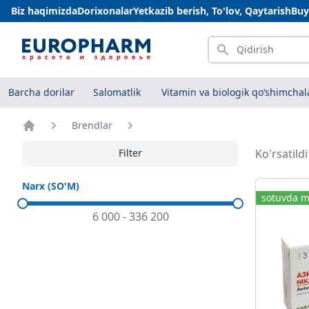
Biz haqimizda
Dorixonalar
Yetkazib berish, To'lov, Qaytarish
Buy
Qidirish
Barcha dorilar
Salomatlik
Vitamin va biologik qo‘shimchal
Brendlar
Bosh sahifa
Filter
Ko'rsatild
Narx (SO'M)
sotuvda m
6 000
-
336 200