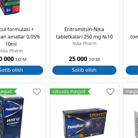
sil formulasi +
Eritromitsin-Nika
an amallar 0,05%
tabletkalari 250 mg №10
tom
Nika Pharm
10ml
Nika Pharm
0 000
25 000
SO'M
SO'M
Sotib olish
Sotib olish
avjud
sotuvda mavjud
mavj