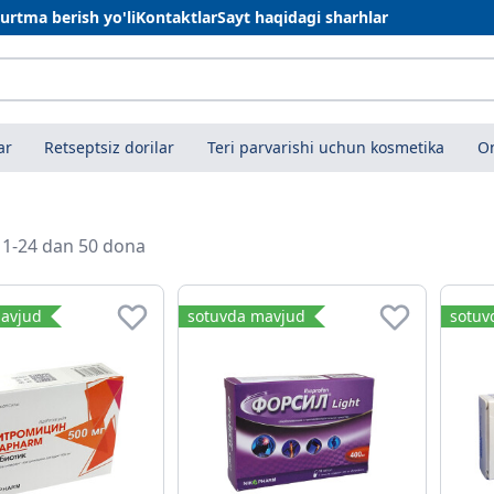
urtma berish yo'li
Kontaktlar
Sayt haqidagi sharhlar
ar
Retseptsiz dorilar
Teri parvarishi uchun kosmetika
On
i 1-24 dan 50 dona
avjud
sotuvda mavjud
sotuv