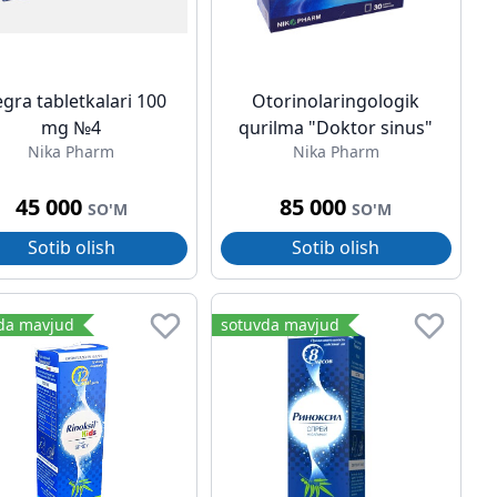
egra tabletkalari 100
Otorinolaringologik
mg №4
qurilma "Doktor sinus"
Nika Pharm
Nika Pharm
45 000
85 000
SO'M
SO'M
Sotib olish
Sotib olish
da mavjud
sotuvda mavjud