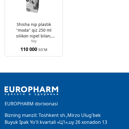
Shisha nip plastik
"moda" qiz 250 ml
silikon nipel bilan,
Nip
o'lchami 1 0-6 oy
(o'rtacha oqim) M
110 000
SO'M
Footer
EUROPHARM dorixonasi
Bizning manzil: Toshkent sh.,Mirzo Ulug'bek
Buyuk Ipak Yo'li kvartali «Ц1»,uy 26 xonadon 13