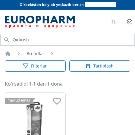
O'zbekiston bo'ylab yetkazib berish
+998 78 555 64 20
Til
Qidirish
Brendlar
Bosh sahifa
Filterlar
Tartiblash
Ko'rsatildi 1-1 dan 1 dona
mavjud emas