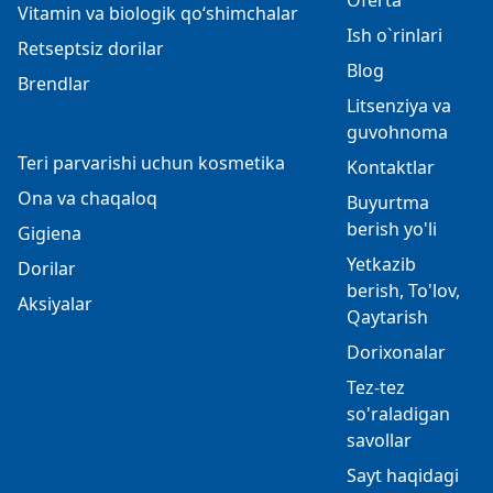
Oferta
Vitamin va biologik qo‘shimchalar
Ish o`rinlari
Retseptsiz dorilar
Blog
Brendlar
Litsenziya va
guvohnoma
Teri parvarishi uchun kosmetika
Kontaktlar
Ona va chaqaloq
Buyurtma
berish yo'li
Gigiena
Yetkazib
Dorilar
berish, To'lov,
Aksiyalar
Qaytarish
Dorixonalar
Tez-tez
so'raladigan
savollar
Sayt haqidagi