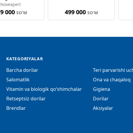
Novexpert
79 000
499 000
SO'M
SO'M
KATEGORIYALAR
Barcha dorilar
Teri parvarishi u
Salomatlik
Ona va chaqaloq
Vitamin va biologik qo‘shimchalar
Gigiena
Retseptsiz dorilar
Dorilar
Brendlar
Aksiyalar