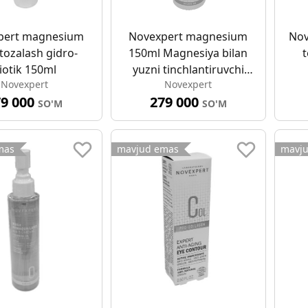
pert magnesium
Novexpert magnesium
Nov
 tozalash gidro-
150ml Magnesiya bilan
t
iotik 150ml
yuzni tinchlantiruvchi
Novexpert
Novexpert
buzadigan amallar
79 000
279 000
SO'M
SO'M
mas
mavjud emas
mavj