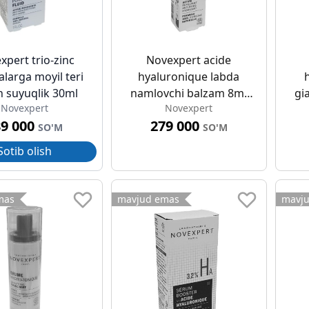
xpert trio-zinc
Novexpert acide
larga moyil teri
hyaluronique labda
 suyuqlik 30ml
namlovchi balzam 8ml
gi
Novexpert
Novexpert
to'ldirish hajmi
89 000
279 000
q
SO'M
SO'M
Sotib olish
mas
mavjud emas
mavj