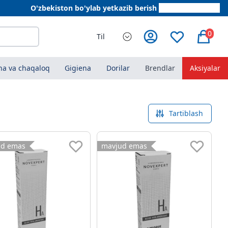
O'zbekiston bo'ylab yetkazib berish
+998 78 555 64 20
0
Til
a va chaqaloq
Gigiena
Dorilar
Brendlar
Aksiyalar
Tartiblash
ud emas
mavjud emas