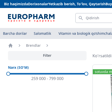
Biz haqimizda
Dorixonalar
Yetkazib berish, To'lov, Qaytarish
Buy
Qidirish
Barcha dorilar
Salomatlik
Vitamin va biologik qo‘shimchal
Brendlar
Bosh sahifa
Filter
Ko'rsatild
Narx (SO'M)
sotuvda m
259 000
-
799 000