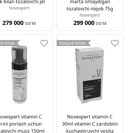
k bilan tozalovchi jel
marta ishlaydigan
Novexpert
tozalovchi niqob 75g
Novexpert
279 000
299 000
SO'M
SO'M
ud emas
mavjud emas
ovexpert vitamin C
Novexpert vitamin C
erini porlash uchun
30ml vitamin C zardobini
zalovchi muss 150ml
kuchaytiruvchi vosita