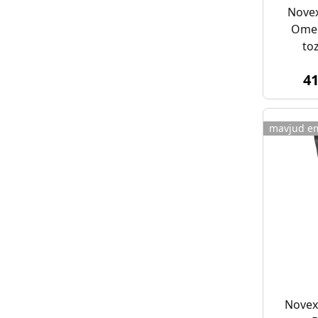
Nove
Omeg
to
4
mavjud e
Novexp