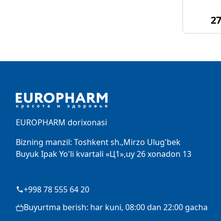
2
Footer
EUROPHARM dorixonasi
Bizning manzil: Toshkent sh.,Mirzo Ulug'bek
Buyuk Ipak Yo'li kvartali «Ц1»,uy 26 xonadon 13
+998 78 555 64 20
Buyurtma berish: har kuni, 08:00 dan 22:00 gacha