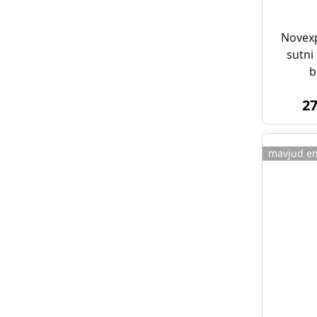
Novex
sutni
b
2
mavjud e