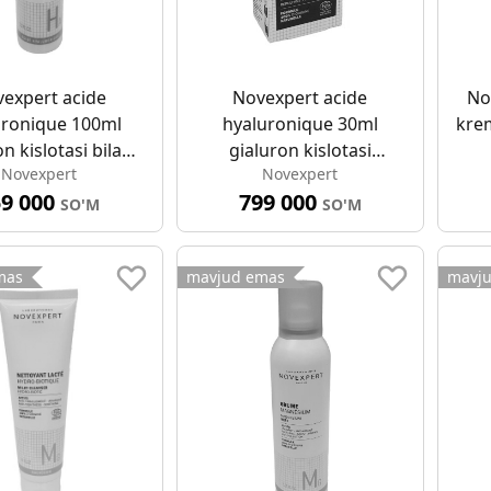
expert acide
Novexpert acide
No
uronique 100ml
hyaluronique 30ml
kre
n kislotasi bilan
gialuron kislotasi
Novexpert
Novexpert
onik spreyi
kuchaytiruvchi sarum
59 000
799 000
SO'M
SO'M
mas
mavjud emas
mavj