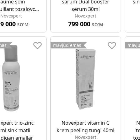
aume soin
sarum Dual booster
sin
llant tozalovchi
serum 30ml
Novexpert
Novexpert
alzam 150ml
59 000
799 000
SO'M
SO'M
mas
mavjud emas
mavj
xpert trio-zinc
Novexpert vitamin C
N
ml sink matli
krem peeling tungi 40ml
t
Novexpert
digan amallar
to