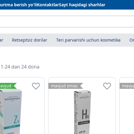
urtma berish yo'li
Kontaktlar
Sayt haqidagi sharhlar
ar
Retseptsiz dorilar
Teri parvarishi uchun kosmetika
On
i 1-24 dan 24 dona
avjud
mavjud emas
mavj