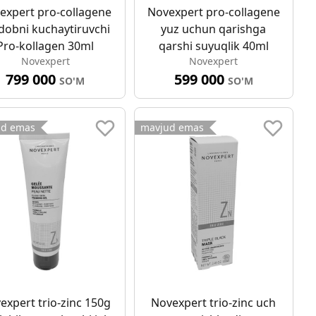
expert pro-collagene
Novexpert pro-collagene
dobni kuchaytiruvchi
yuz uchun qarishga
Pro-kollagen 30ml
qarshi suyuqlik 40ml
Novexpert
Novexpert
799 000
599 000
SO'M
SO'M
ud emas
mavjud emas
expert trio-zinc 150g
Novexpert trio-zinc uch