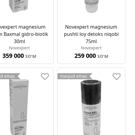
vexpert magnesium
Novexpert magnesium
m Baxmal gidro-biotik
pushti loy detoks niqobi
30ml
75ml
Novexpert
Novexpert
359 000
259 000
SO'M
SO'M
ud emas
mavjud emas