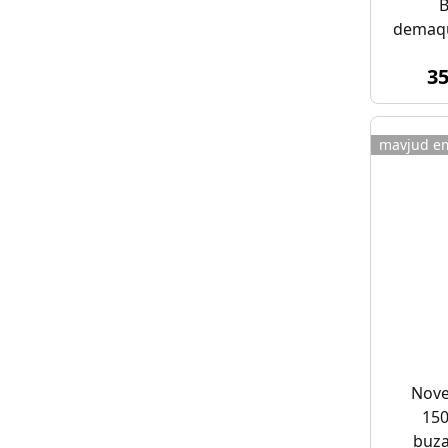
B
demaqui
b
3
mavjud e
Nove
150
buza