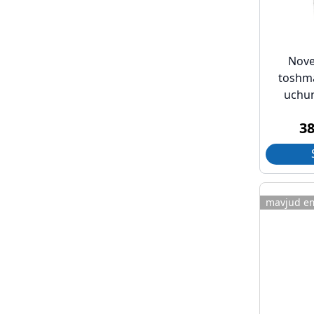
Nove
toshma
uchun
3
mavjud e