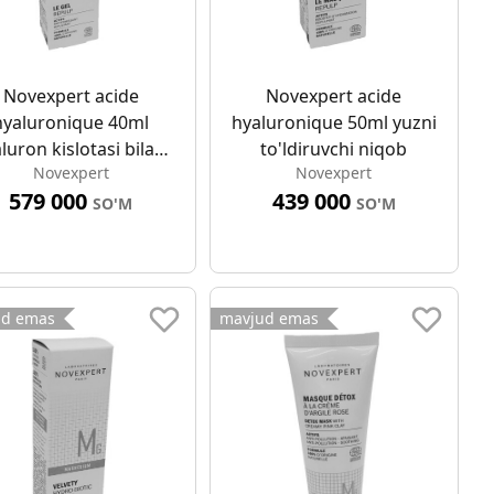
Novexpert acide
Novexpert acide
hyaluronique 40ml
hyaluronique 50ml yuzni
aluron kislotasi bilan
to'ldiruvchi niqob
Novexpert
Novexpert
yuz terisini
579 000
439 000
attiqlashtiruvchi jel
SO'M
SO'M
kremi
ud emas
mavjud emas