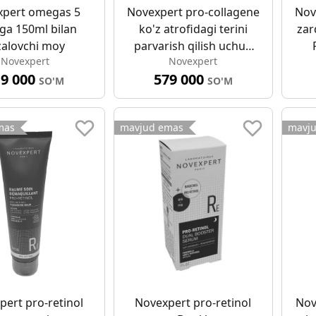
xpert omegas 5
Novexpert pro-collagene
Nov
a 150ml bilan
ko'z atrofidagi terini
zar
zalovchi moy
parvarish qilish uchun
Novexpert
Novexpert
qarishga qarshi krem
19 000
579 000
15ml
SO'M
SO'M
mas
mavjud emas
mavj
ert pro-retinol
Novexpert pro-retinol
Nov