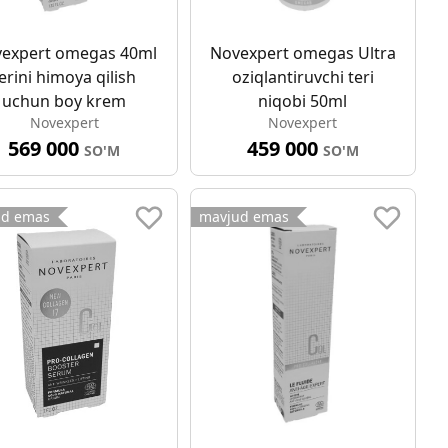
expert omegas 40ml
Novexpert omegas Ultra
erini himoya qilish
oziqlantiruvchi teri
uchun boy krem
niqobi 50ml
Novexpert
Novexpert
569 000
459 000
SO'M
SO'M
ud emas
mavjud emas