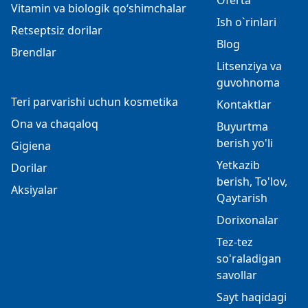
Oferta
Vitamin va biologik qo‘shimchalar
Ish o`rinlari
Retseptsiz dorilar
Blog
Brendlar
Litsenziya va
guvohnoma
Teri parvarishi uchun kosmetika
Kontaktlar
Ona va chaqaloq
Buyurtma
berish yo'li
Gigiena
Yetkazib
Dorilar
berish, To'lov,
Aksiyalar
Qaytarish
Dorixonalar
Tez-tez
so'raladigan
savollar
Sayt haqidagi