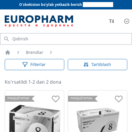
O'zbekiston bo'ylab yetkazib berish
+998 78 555 64 20
Til
Qidirish
Brendlar
Bosh sahifa
Filterlar
Tartiblash
Ko'rsatildi 1-2 dan 2 dona
mavjud emas
mavjud emas