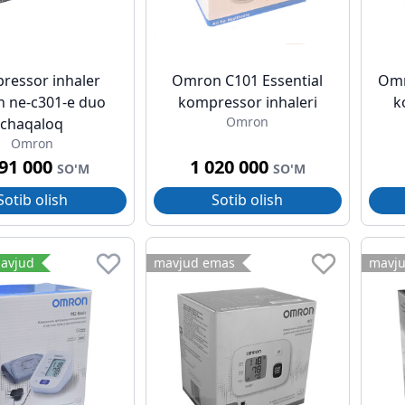
ressor inhaler
Omron C101 Essential
Omr
 ne-c301-e duo
kompressor inhaleri
k
Omron
chaqaloq
Omron
691 000
1 020 000
SO'M
SO'M
Sotib olish
Sotib olish
avjud
mavjud emas
mavj