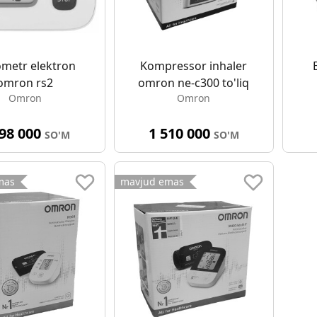
metr elektron
Kompressor inhaler
omron rs2
omron ne-c300 to'liq
Omron
Omron
198 000
1 510 000
SO'M
SO'M
mas
mavjud emas