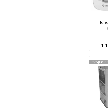
Tono
1 
mavjud e