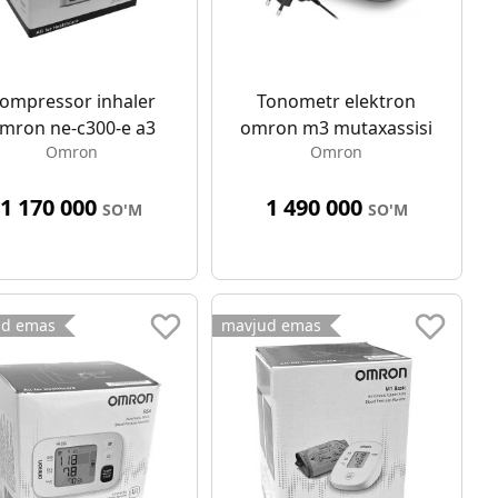
ompressor inhaler
Tonometr elektron
mron ne-c300-e a3
omron m3 mutaxassisi
Omron
Omron
1 170 000
1 490 000
SO'M
SO'M
ud emas
mavjud emas