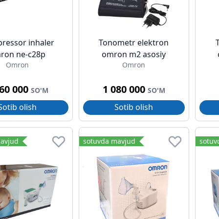
ressor inhaler
Tonometr elektron
ron ne-c28p
omron m2 asosiy
Omron
Omron
660 000
1 080 000
SO'M
SO'M
Sotib olish
Sotib olish
avjud
sotuvda mavjud
sotuv