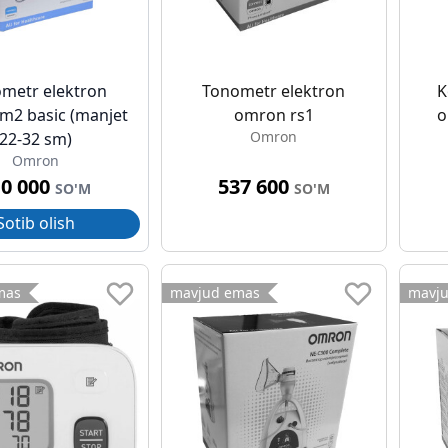
metr elektron
Tonometr elektron
K
m2 basic (manjet
omron rs1
o
Omron
22-32 sm)
Omron
10 000
537 600
SO'M
SO'M
Sotib olish
mas
mavjud emas
mavj