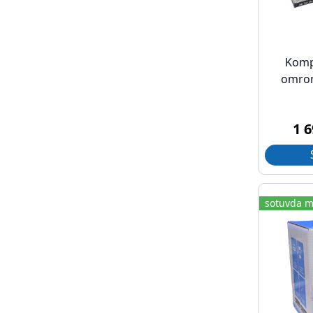
Komp
omron
1 
sotuvda m