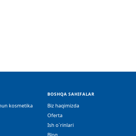
BOSHQA SAHIFALAR
chun kosmetika
Biz haqimizda
Oferta
Ish o`rinlari
Blog