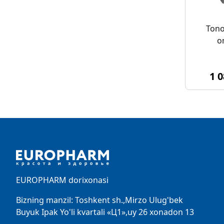
Tono
o
1 
Footer
EUROPHARM dorixonasi
Bizning manzil: Toshkent sh.,Mirzo Ulug'bek
Buyuk Ipak Yo'li kvartali «Ц1»,uy 26 xonadon 13