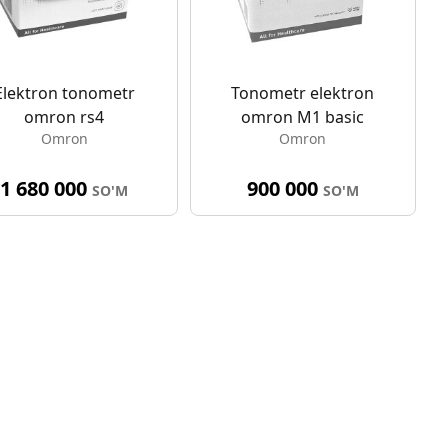
Elektron tonometr
Tonometr elektron
omron rs4
omron M1 basic
Omron
Omron
1 680 000
900 000
SO'M
SO'M