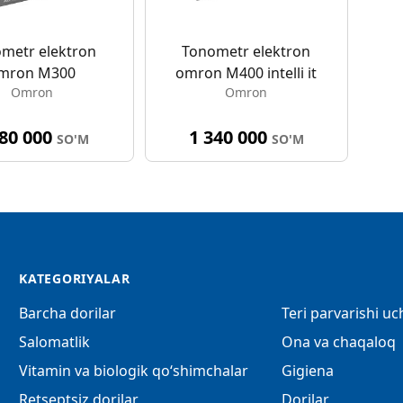
metr elektron
Tonometr elektron
mron M300
omron M400 intelli it
Omron
Omron
080 000
1 340 000
SO'M
SO'M
KATEGORIYALAR
Barcha dorilar
Teri parvarishi u
Salomatlik
Ona va chaqaloq
Vitamin va biologik qo‘shimchalar
Gigiena
Retseptsiz dorilar
Dorilar