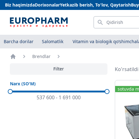
Biz haqimizda
Dorixonalar
Yetkazib berish, To'lov, Qaytarish
Buy
Qidirish
Barcha dorilar
Salomatlik
Vitamin va biologik qo‘shimchal
Brendlar
Bosh sahifa
Filter
Ko'rsatild
Narx (SO'M)
sotuvda m
537 600
-
1 691 000