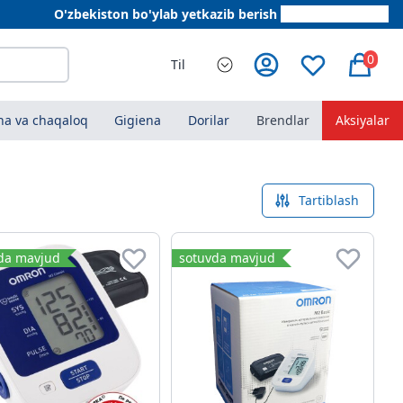
O'zbekiston bo'ylab yetkazib berish
+998 78 555 64 20
0
Til
a va chaqaloq
Gigiena
Dorilar
Brendlar
Aksiyalar
Tartiblash
da mavjud
sotuvda mavjud