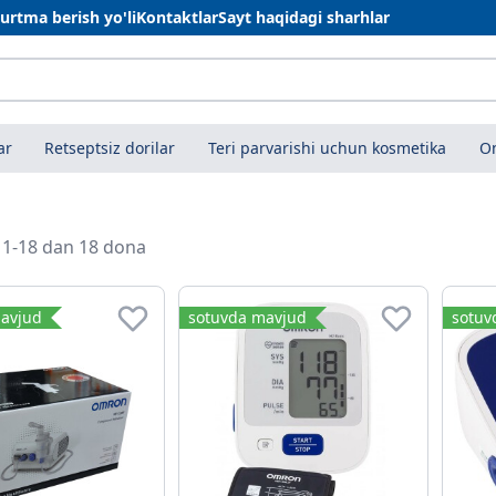
urtma berish yo'li
Kontaktlar
Sayt haqidagi sharhlar
ar
Retseptsiz dorilar
Teri parvarishi uchun kosmetika
On
i 1-18 dan 18 dona
avjud
sotuvda mavjud
sotuv