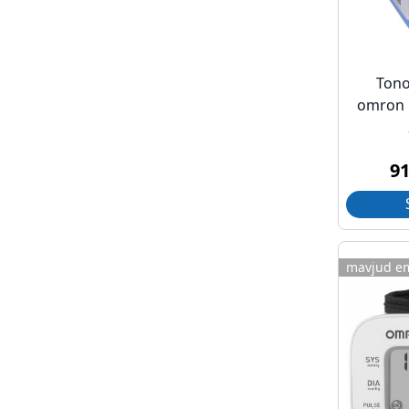
Tono
omron 
9
mavjud e