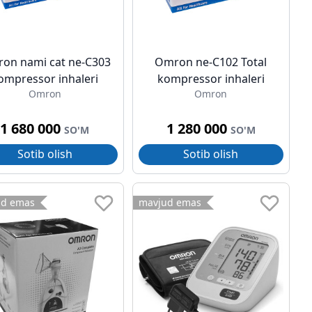
on nami cat ne-C303
Omron ne-C102 Total
ompressor inhaleri
kompressor inhaleri
Omron
Omron
1 680 000
1 280 000
SO'M
SO'M
Sotib olish
Sotib olish
ud emas
mavjud emas