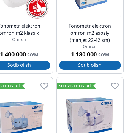
Tonometr elektron
Tonometr elektron
omron m2 klassik
omron m2 asosiy
Omron
(manjet 22-42 sm)
Omron
1 400 000
1 180 000
SO'M
SO'M
Sotib olish
Sotib olish
da mavjud
sotuvda mavjud