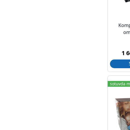
Komp
om
1 
sotuvda m