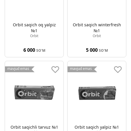
Orbit saqich oq yalpiz
Orbit saqich winterfresh
№1
№1
Orbit
Orbit
6 000
5 000
SO'M
SO'M
mavjud emas
mavjud emas
Orbit saqichli tarvuz №1
Orbit saqich yalpiz №1