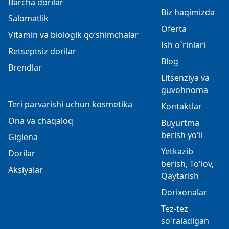
Barcha dorilar
Biz haqimizda
Salomatlik
Oferta
Vitamin va biologik qo‘shimchalar
Ish o`rinlari
Retseptsiz dorilar
Blog
Brendlar
Litsenziya va
guvohnoma
Teri parvarishi uchun kosmetika
Kontaktlar
Ona va chaqaloq
Buyurtma
berish yo'li
Gigiena
Yetkazib
Dorilar
berish, To'lov,
Aksiyalar
Qaytarish
Dorixonalar
Tez-tez
so'raladigan