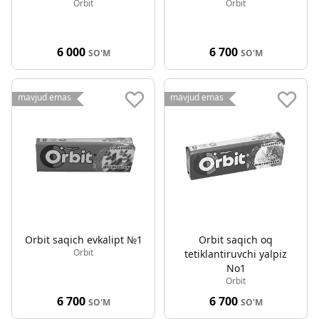
Orbit
Orbit
6 000
6 700
SO'M
SO'M
mavjud emas
mavjud emas
Orbit saqich evkalipt №1
Orbit saqich oq
Orbit
tetiklantiruvchi yalpiz
No1
Orbit
6 700
6 700
SO'M
SO'M