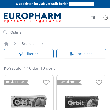
O'zbekiston bo'ylab yetkazib berish
+998 78 555 64 20
Til
Qidirish
Brendlar
Bosh sahifa
Filterlar
Tartiblash
Ko'rsatildi 1-10 dan 10 dona
mavjud emas
mavjud emas