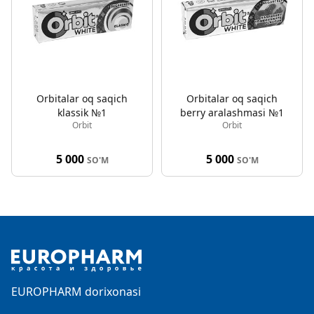
Orbitalar oq saqich
Orbitalar oq saqich
klassik №1
berry aralashmasi №1
Orbit
Orbit
5 000
5 000
SO'M
SO'M
Footer
EUROPHARM dorixonasi