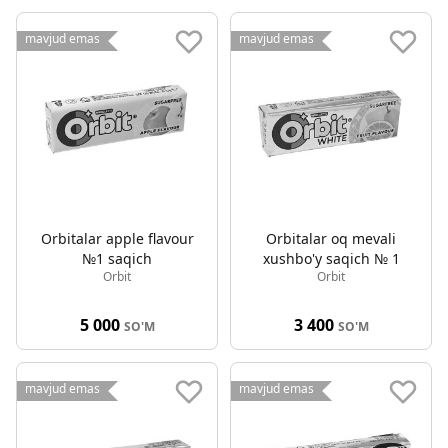
mavjud emas
mavjud emas
Orbitalar apple flavour
Orbitalar oq mevali
№1 saqich
xushbo'y saqich № 1
Orbit
Orbit
5 000
3 400
SO'M
SO'M
mavjud emas
mavjud emas