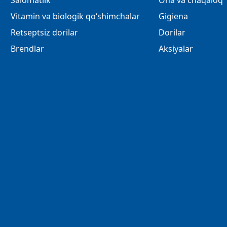
Salomatlik
Ona va chaqaloq
Vitamin va biologik qo‘shimchalar
Gigiena
Retseptsiz dorilar
Dorilar
Brendlar
Aksiyalar