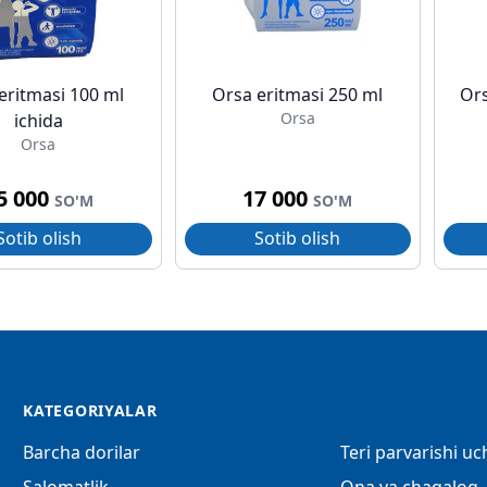
eritmasi 100 ml
Orsa eritmasi 250 ml
Ors
Orsa
ichida
Orsa
5 000
17 000
SO'M
SO'M
Sotib olish
Sotib olish
KATEGORIYALAR
Barcha dorilar
Teri parvarishi u