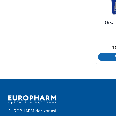
Orsa 
1
Footer
EUROPHARM dorixonasi