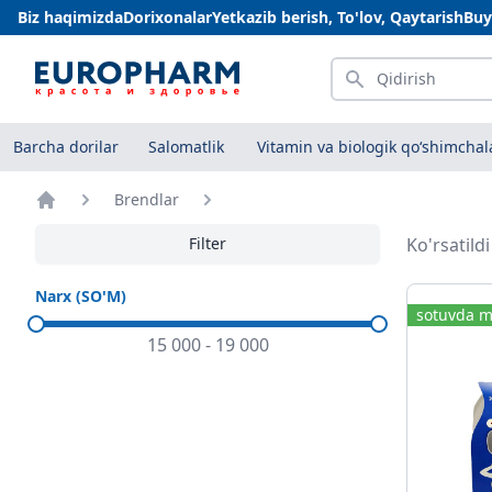
Biz haqimizda
Dorixonalar
Yetkazib berish, To'lov, Qaytarish
Buy
Qidirish
Barcha dorilar
Salomatlik
Vitamin va biologik qo‘shimchal
Brendlar
Bosh sahifa
Filter
Ko'rsatild
Narx (SO'M)
sotuvda m
15 000
-
19 000