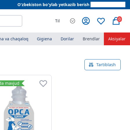
O'zbekiston bo'ylab yetkazib berish
+998 78 555 64 20
0
Til
a va chaqaloq
Gigiena
Dorilar
Brendlar
Aksiyalar
Tartiblash
da mavjud