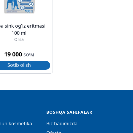
a sink og'iz eritmasi
100 ml
Orsa
19 000
SO'M
Sotib olish
BOSHQA SAHIFALAR
chun kosmetika
Biz haqimizda