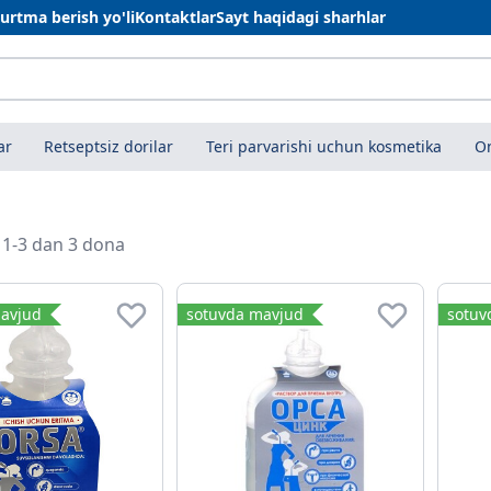
urtma berish yo'li
Kontaktlar
Sayt haqidagi sharhlar
ar
Retseptsiz dorilar
Teri parvarishi uchun kosmetika
On
i 1-3 dan 3 dona
avjud
sotuvda mavjud
sotuv