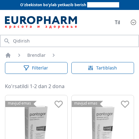
O'zbekiston bo'ylab yetkazib berish
+998 78 555 64 20
Til
Qidirish
Brendlar
Bosh sahifa
Filterlar
Tartiblash
Ko'rsatildi 1-2 dan 2 dona
mavjud emas
mavjud emas