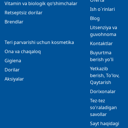
Oferta
Vitamin va biologik qo‘shimchalar
Ish o`rinlari
Retseptsiz dorilar
Blog
Brendlar
Litsenziya va
guvohnoma
Teri parvarishi uchun kosmetika
Kontaktlar
Ona va chaqaloq
Buyurtma
berish yo'li
Gigiena
Yetkazib
Dorilar
berish, To'lov,
Aksiyalar
Qaytarish
Dorixonalar
Tez-tez
so'raladigan
savollar
Sayt haqidagi