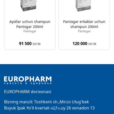
Ayollar uchun shampun
Pantogar erkaklar uchun
Pantogar 200ml
shampun 200ml
Pantogar
Pantogar
91 500
120 000
SO'M
SO'M
Footer
EUROPHARM dorixonasi
Bizning manzil: Toshkent sh.,Mirzo Ulug'bek
Buyuk Ipak Yo'li kvartali «Ц1»,uy 26 xonadon 13