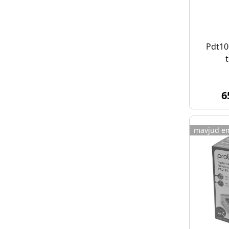
Pdt10
6
mavjud e