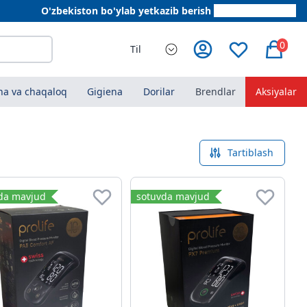
O'zbekiston bo'ylab yetkazib berish
+998 78 555 64 20
0
Til
a va chaqaloq
Gigiena
Dorilar
Brendlar
Aksiyalar
Tartiblash
da mavjud
sotuvda mavjud