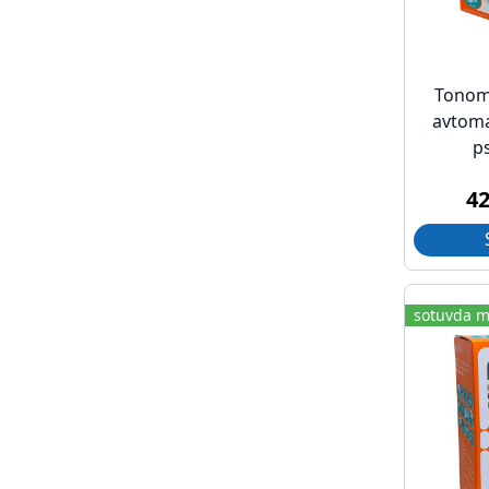
Tonome
avtoma
p
4
sotuvda m