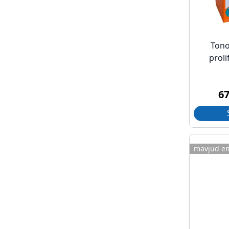
Tono
proli
6
mavjud e