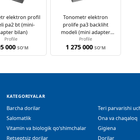
r elektron profil
Tonometr elektron
i pa2 bt (mini-
prolife pa3 backliht
apter bilan)
modeli (mini adapter
Profile
Profile
bilan)
05 000
1 275 000
SO'M
SO'M
KATEGORIYALAR
Barcha dorilar
Teri parvarishi u
Salomatlik
Ona va chaqaloq
Vitamin va biologik qo‘shimchalar
Gigiena
Retseptsiz dorilar
Dorilar