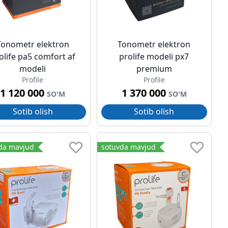
Tonometr elektron
Tonometr elektron
olife pa5 comfort af
prolife modeli px7
modeli
premium
Profile
Profile
1 120 000
1 370 000
SO'M
SO'M
Sotib olish
Sotib olish
da mavjud
sotuvda mavjud