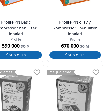
Prolife PN Basic
Prolife PN oilaviy
mpressor nebulizer
kompressorli nebulizer
inhaleri
inhaleri
Profile
Profile
590 000
670 000
SO'M
SO'M
Sotib olish
Sotib olish
ud emas
mavjud emas