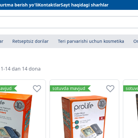
urtma berish yo'li
Kontaktlar
Sayt haqidagi sharhlar
ar
Retseptsiz dorilar
Teri parvarishi uchun kosmetika
On
i 1-14 dan 14 dona
avjud
sotuvda mavjud
sotuv