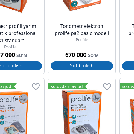
tr profili yarim
Tonometr elektron
tik professional
prolife pa2 basic modeli
pr
Profile
s1 standarti
Profile
27 000
670 000
SO'M
SO'M
Sotib olish
Sotib olish
avjud
sotuvda mavjud
sotuv