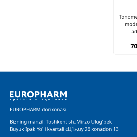
Tonomet
model
ad
7
Footer
EUROPHARM dorixonasi
Bizning manzil: Toshkent sh.,Mirzo Ulug'bek
Buyuk Ipak Yo'li kvartali «Ц1»,uy 26 xonadon 13