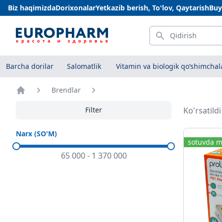
Biz haqimizda
Dorixonalar
Yetkazib berish, To'lov, Qaytarish
Buy
Qidirish
Barcha dorilar
Salomatlik
Vitamin va biologik qo‘shimchal
Brendlar
Bosh sahifa
Filter
Ko'rsatild
Narx (SO'M)
sotuvda m
65 000
-
1 370 000