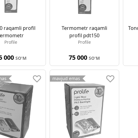
0 raqamli profil
Termometr raqamli
Ton
termometr
profil pdt150
Profile
Profile
5 000
75 000
SO'M
SO'M
mas
mavjud emas