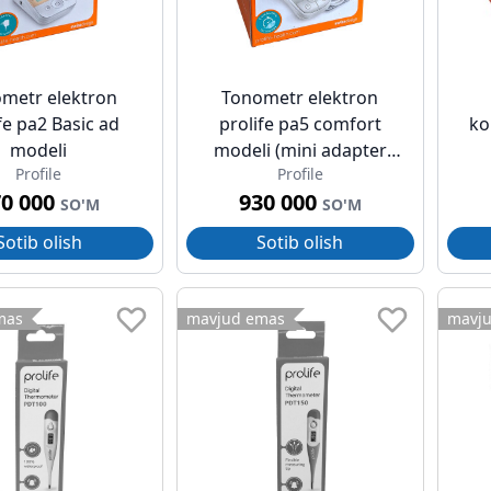
metr elektron
Tonometr elektron
fe pa2 Basic ad
prolife pa5 comfort
ko
modeli
modeli (mini adapter
Profile
Profile
bilan)
70 000
930 000
SO'M
SO'M
Sotib olish
Sotib olish
mas
mavjud emas
mavj