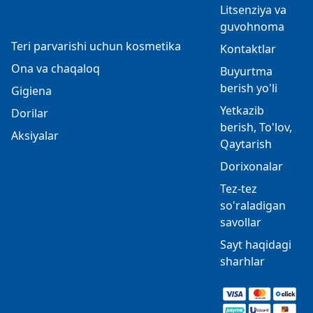
Litsenziya va
guvohnoma
Teri parvarishi uchun kosmetika
Kontaktlar
Ona va chaqaloq
Buyurtma
berish yo'li
Gigiena
Yetkazib
Dorilar
berish, To'lov,
Aksiyalar
Qaytarish
Dorixonalar
Tez-tez
so'raladigan
savollar
Sayt haqidagi
sharhlar