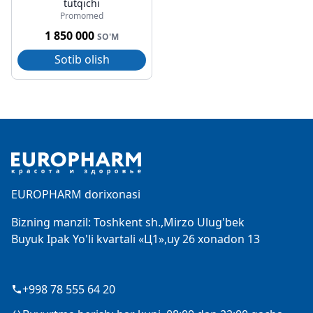
tutqichi
Promomed
1 850 000
SO'M
Sotib olish
Footer
EUROPHARM dorixonasi
Bizning manzil: Toshkent sh.,Mirzo Ulug'bek
Buyuk Ipak Yo'li kvartali «Ц1»,uy 26 xonadon 13
+998 78 555 64 20