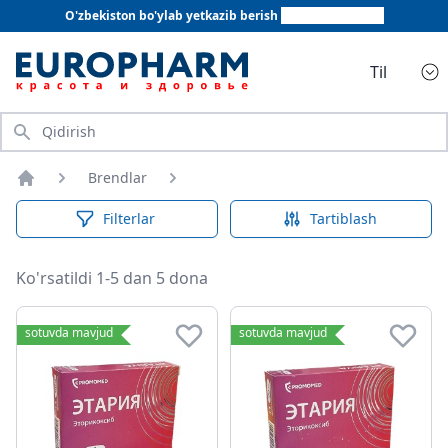
O'zbekiston bo'ylab yetkazib berish
+998 78 555 64 20
Til
Qidirish
Brendlar
Bosh sahifa
Filterlar
Tartiblash
Ko'rsatildi 1-5 dan 5 dona
sotuvda mavjud
sotuvda mavjud