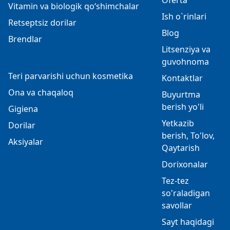
Oferta
Vitamin va biologik qo‘shimchalar
Ish o`rinlari
Retseptsiz dorilar
Blog
Brendlar
Litsenziya va
guvohnoma
Teri parvarishi uchun kosmetika
Kontaktlar
Ona va chaqaloq
Buyurtma
berish yo'li
Gigiena
Yetkazib
Dorilar
berish, To'lov,
Aksiyalar
Qaytarish
Dorixonalar
Tez-tez
so'raladigan
savollar
Sayt haqidagi