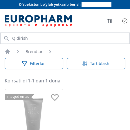
O'zbekiston bo'ylab yetkazib berish
+998 78 555 64 20
Til
Qidirish
Brendlar
Bosh sahifa
Filterlar
Tartiblash
Ko'rsatildi 1-1 dan 1 dona
mavjud emas