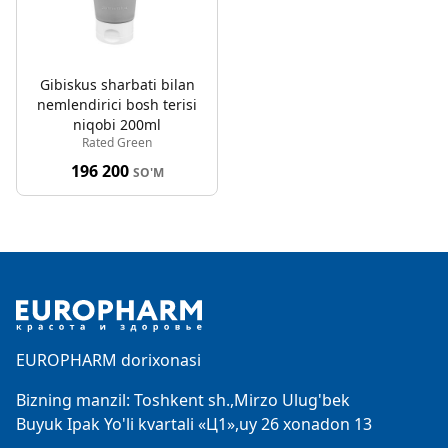
Gibiskus sharbati bilan
nemlendirici bosh terisi
niqobi 200ml
Rated Green
196 200
SO'M
Footer
EUROPHARM dorixonasi
Bizning manzil: Toshkent sh.,Mirzo Ulug'bek
Buyuk Ipak Yo'li kvartali «Ц1»,uy 26 xonadon 13