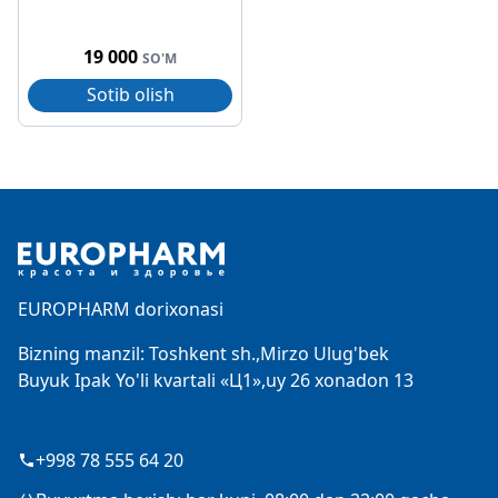
19 000
SO'M
Sotib olish
Footer
EUROPHARM dorixonasi
Bizning manzil: Toshkent sh.,Mirzo Ulug'bek
Buyuk Ipak Yo'li kvartali «Ц1»,uy 26 xonadon 13
+998 78 555 64 20