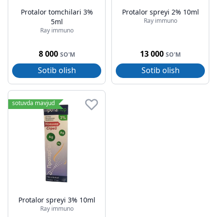
Protalor tomchilari 3%
Protalor spreyi 2% 10ml
Ray immuno
5ml
Ray immuno
8 000
13 000
SO'M
SO'M
Sotib olish
Sotib olish
sotuvda mavjud
Protalor spreyi 3% 10ml
Ray immuno