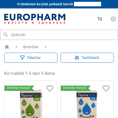
O'zbekiston bo'ylab yetkazib berish
+998 78 555 64 20
Til
Qidirish
Brendlar
Bosh sahifa
Filterlar
Tartiblash
Ko'rsatildi 1-5 dan 5 dona
sotuvda mavjud
sotuvda mavjud