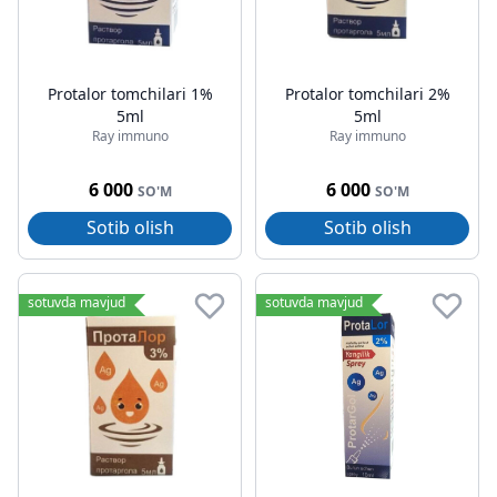
Protalor tomchilari 1%
Protalor tomchilari 2%
5ml
5ml
Ray immuno
Ray immuno
6 000
6 000
SO'M
SO'M
Sotib olish
Sotib olish
sotuvda mavjud
sotuvda mavjud