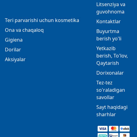
Litsenziya va
guvohnoma
Teri parvarishi uchun kosmetika
Kontaktlar
Ona va chaqaloq
Buyurtma
berish yo'li
Gigiena
Yetkazib
Dorilar
berish, To'lov,
Aksiyalar
Qaytarish
Dorixonalar
Tez-tez
so'raladigan
savollar
Sayt haqidagi
sharhlar