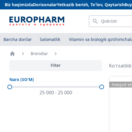
Biz haqimizda
Dorixonalar
Yetkazib berish, To'lov, Qaytarish
Buy
Qidirish
Barcha dorilar
Salomatlik
Vitamin va biologik qo‘shimchal
Brendlar
Bosh sahifa
Filter
Ko'rsatild
Narx (SO'M)
mavjud e
25 000
-
25 000