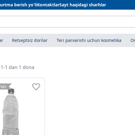
urtma berish yo'li
Kontaktlar
Sayt haqidagi sharhlar
ar
Retseptsiz dorilar
Teri parvarishi uchun kosmetika
On
i 1-1 dan 1 dona
mas