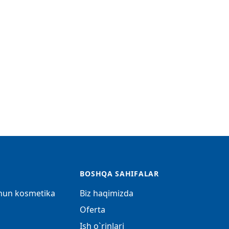
BOSHQA SAHIFALAR
chun kosmetika
Biz haqimizda
Oferta
Ish o`rinlari