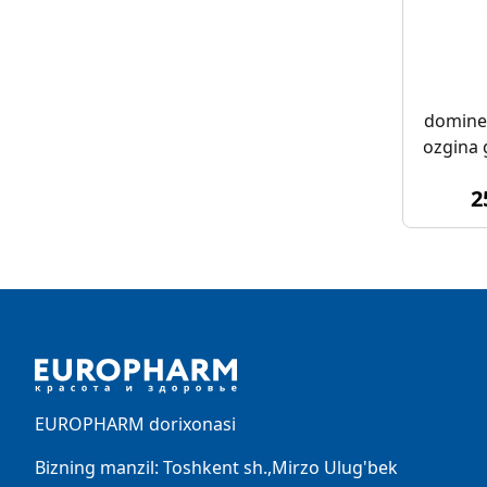
dominer
ozgina 
2
Footer
EUROPHARM dorixonasi
Bizning manzil: Toshkent sh.,Mirzo Ulug'bek