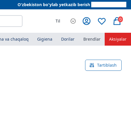
O'zbekiston bo'ylab yetkazib berish
+998 78 555 64 20
0
Til
a va chaqaloq
Gigiena
Dorilar
Brendlar
Aksiyalar
Tartiblash