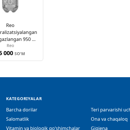
Reo
alizatsiyalangan
gazlangan 950 ml
Reo
iching
5 000
SO'M
KATEGORIYALAR
Barcha dorilar
Teri parvarishi u
Salomatlik
Ona va chaqaloq
Vitamin va biologik qo‘shimchalar
Gigiena