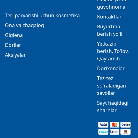
guvohnoma
Teri parvarishi uchun kosmetika
Kontaktlar
Ona va chaqaloq
Buyurtma
berish yo'li
Gigiena
Yetkazib
Dorilar
berish, To'lov,
Aksiyalar
Qaytarish
Dorixonalar
Tez-tez
so'raladigan
savollar
Sayt haqidagi
sharhlar