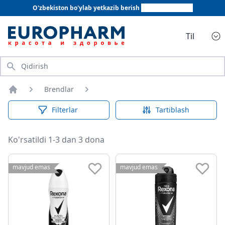
O'zbekiston bo'ylab yetkazib berish
+998 78 555 64 20
Til
Qidirish
Brendlar
Bosh sahifa
Filterlar
Tartiblash
Ko'rsatildi 1-3 dan 3 dona
mavjud emas
mavjud emas