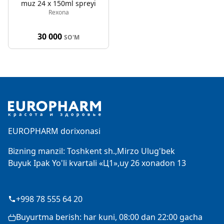
muz 24 x 150ml spreyi
Rexona
30 000
SO'M
Footer
EUROPHARM dorixonasi
Bizning manzil: Toshkent sh.,Mirzo Ulug'bek
Buyuk Ipak Yo'li kvartali «Ц1»,uy 26 xonadon 13
+998 78 555 64 20
Buyurtma berish: har kuni, 08:00 dan 22:00 gacha