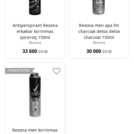
Antiperspirant Rexona
Rexona men apa fm
erkaklar ko'rinmas
charcoal detox detox
qora+oq 150ml
charcoal 150ml
Rexona
Rexona
33 600
30 000
SO'M
SO'M
mavjud emas
Rexona men ko'rinmas