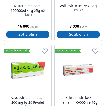
Nistatin malhami
Asiklovir kremi 5% 10 g
Rivulet
100000ed / 1g 25g n2
Rivulet
16 000
7 000
SO'M
SO'M
Sotib olish
Sotib olish
sotuvda mavjud
sotuvda mavjud
Acyclovir planshetlari
Eritromitsin ko'z
200 mg № 20 Rivulet
malhami 100000me 10g