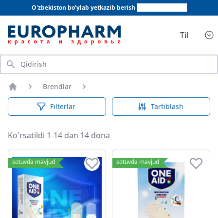
O'zbekiston bo'ylab yetkazib berish
+998 78 555 64 20
Til
Qidirish
Brendlar
Bosh sahifa
Filterlar
Tartiblash
Ko'rsatildi 1-14 dan 14 dona
sotuvda mavjud
sotuvda mavjud