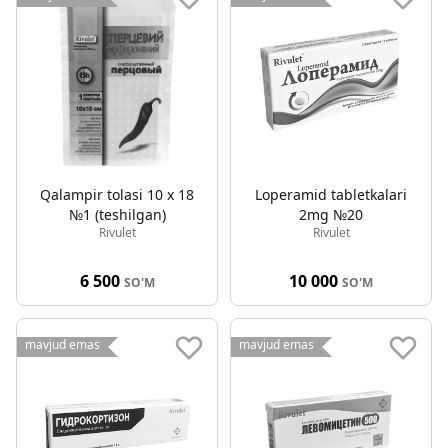
Qalampir tolasi 10 x 18
Loperamid tabletkalari
№1 (teshilgan)
2mg №20
Rivulet
Rivulet
6 500
10 000
SO'M
SO'M
mavjud emas
mavjud emas