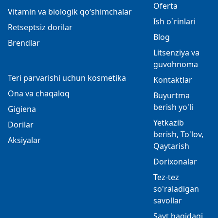
Oferta
Vitamin va biologik qo‘shimchalar
Ish o`rinlari
Retseptsiz dorilar
Blog
Brendlar
Litsenziya va
guvohnoma
Teri parvarishi uchun kosmetika
Kontaktlar
Ona va chaqaloq
Buyurtma
berish yo'li
Gigiena
Yetkazib
Dorilar
berish, To'lov,
Aksiyalar
Qaytarish
Dorixonalar
Tez-tez
so'raladigan
savollar
Sayt haqidagi