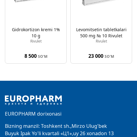
Gidrokortizon kremi 1%
Levomitsetin tabletkalari
10 g
500 mg № 10 Rivulet
Rivulet
Rivulet
8 500
23 000
SO'M
SO'M
Footer
EUROPHARM dorixonasi
Bizning manzil: Toshkent sh.,Mirzo Ulug'bek
Buyuk Ipak Yo'li kvartali «Ц1»,uy 26 xonadon 13