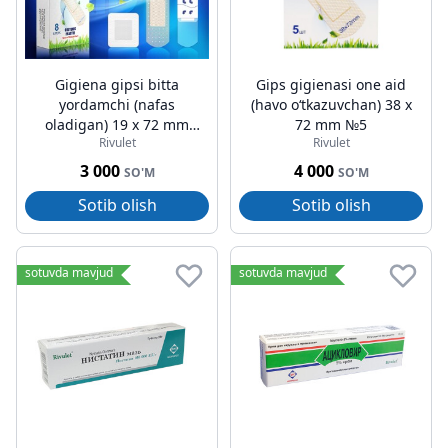
Gigiena gipsi bitta
Gips gigienasi one aid
yordamchi (nafas
(havo oʻtkazuvchan) 38 x
oladigan) 19 x 72 mm
72 mm №5
Rivulet
Rivulet
№8
3 000
4 000
SO'M
SO'M
Sotib olish
Sotib olish
sotuvda mavjud
sotuvda mavjud