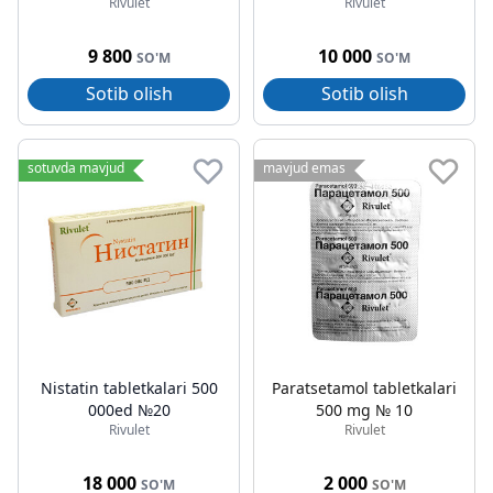
Rivulet
Rivulet
9 800
10 000
SO'M
SO'M
Sotib olish
Sotib olish
sotuvda mavjud
mavjud emas
Nistatin tabletkalari 500
Paratsetamol tabletkalari
000ed №20
500 mg № 10
Rivulet
Rivulet
18 000
2 000
SO'M
SO'M