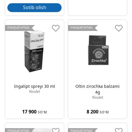
Sotib olish
mavjud emas
mavjud emas
Ingalipt spreyi 30 ml
Oltin zirochka balzami
Rivulet
4g
Rivulet
17 900
8 200
SO'M
SO'M
mavjud emas
mavjud emas