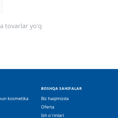
ha tovarlar yo'q
BOSHQA SAHIFALAR
chun kosmetika
Biz haqimizda
Oferta
Ish o`rinlari