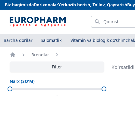
Biz haqimizda
Dorixonalar
Yetkazib berish, To'lov, Qaytarish
Buy
Qidirish
Barcha dorilar
Salomatlik
Vitamin va biologik qo‘shimchal
Brendlar
Bosh sahifa
Filter
Ko'rsatild
Narx (SO'M)
-