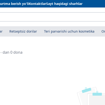
urtma berish yo'li
Kontaktlar
Sayt haqidagi sharhlar
ar
Retseptsiz dorilar
Teri parvarishi uchun kosmetika
On
i - dan 0 dona