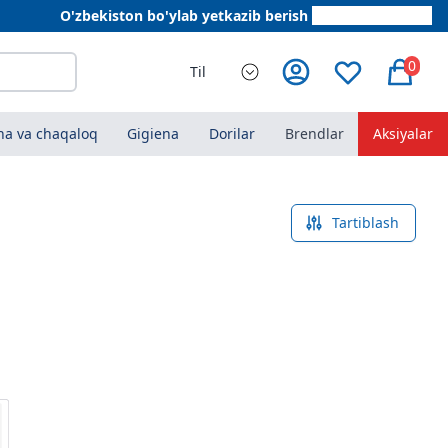
O'zbekiston bo'ylab yetkazib berish
+998 78 555 64 20
0
Til
a va chaqaloq
Gigiena
Dorilar
Brendlar
Aksiyalar
Tartiblash