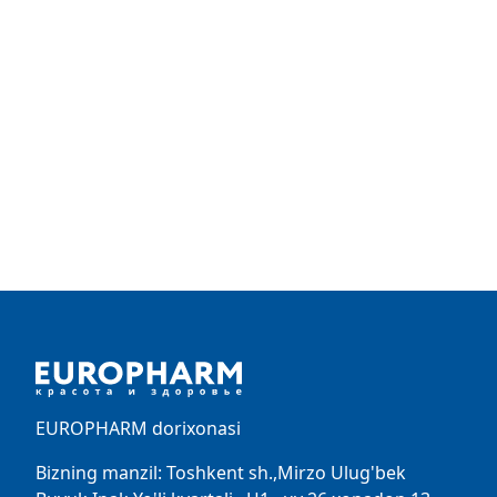
Footer
EUROPHARM dorixonasi
Bizning manzil: Toshkent sh.,Mirzo Ulug'bek