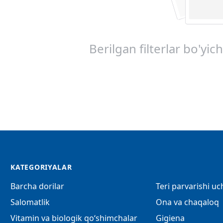
Berilgan filterlar bo'yic
KATEGORIYALAR
Barcha dorilar
Teri parvarishi u
Salomatlik
Ona va chaqaloq
Vitamin va biologik qo‘shimchalar
Gigiena