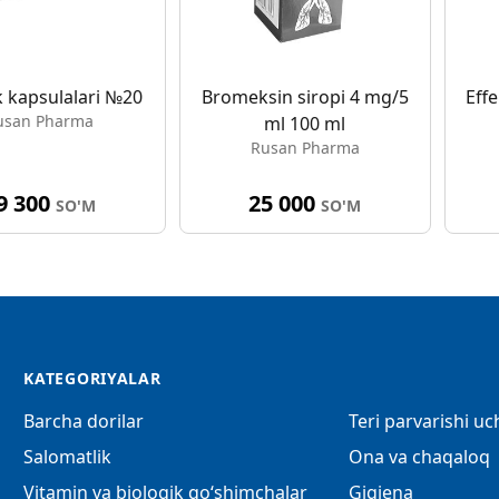
 kapsulalari №20
Bromeksin siropi 4 mg/5
Effe
usan Pharma
ml 100 ml
Rusan Pharma
9 300
25 000
SO'M
SO'M
KATEGORIYALAR
Barcha dorilar
Teri parvarishi u
Salomatlik
Ona va chaqaloq
Vitamin va biologik qo‘shimchalar
Gigiena