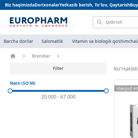
Biz haqimizda
Dorixonalar
Yetkazib berish, To'lov, Qaytarish
Buy
Qidirish
Barcha dorilar
Salomatlik
Vitamin va biologik qo‘shimchal
Brendlar
Bosh sahifa
Filter
Ko'rsatild
Narx (SO'M)
mavjud e
20 000
-
67 000