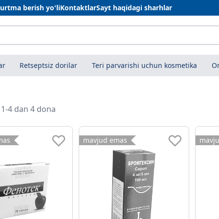
urtma berish yo'li
Kontaktlar
Sayt haqidagi sharhlar
ar
Retseptsiz dorilar
Teri parvarishi uchun kosmetika
On
i 1-4 dan 4 dona
mas
mavjud emas
mavj