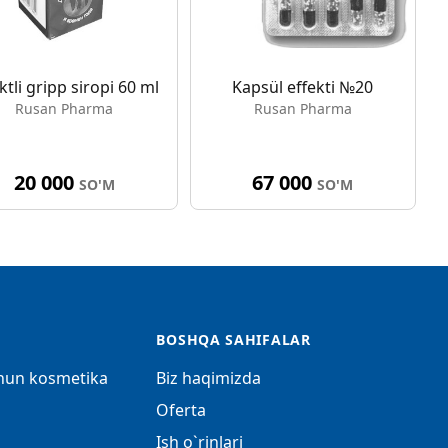
ktli gripp siropi 60 ml
Kapsül effekti №20
Rusan Pharma
Rusan Pharma
20 000
67 000
SO'M
SO'M
BOSHQA SAHIFALAR
chun kosmetika
Biz haqimizda
Oferta
Ish o`rinlari