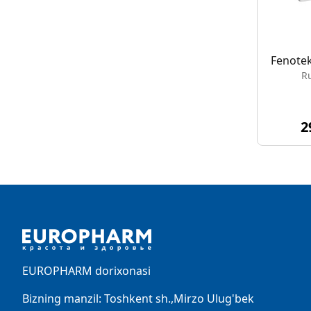
Fenotek
R
2
Footer
EUROPHARM dorixonasi
Bizning manzil: Toshkent sh.,Mirzo Ulug'bek