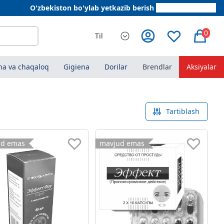
O'zbekiston bo'ylab yetkazib berish
+998 78 555 64 20
0
Til
a va chaqaloq
Gigiena
Dorilar
Brendlar
Aksiyalar
Tartiblash
ud emas
mavjud emas