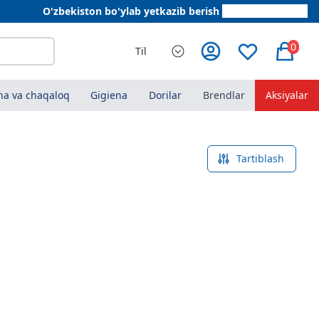
O'zbekiston bo'ylab yetkazib berish
+998 78 555 64 20
0
Til
a va chaqaloq
Gigiena
Dorilar
Brendlar
Aksiyalar
Tartiblash