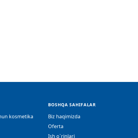
BOSHQA SAHIFALAR
chun kosmetika
Biz haqimizda
Oferta
Ish o`rinlari