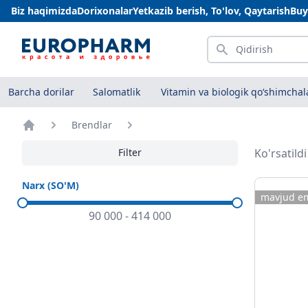
Biz haqimizda
Dorixonalar
Yetkazib berish, To'lov, Qaytarish
Buy
Qidirish
Barcha dorilar
Salomatlik
Vitamin va biologik qo‘shimchal
Brendlar
Bosh sahifa
Filter
Ko'rsatild
Narx (SO'M)
mavjud e
90 000
-
414 000