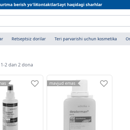
urtma berish yo'li
Kontaktlar
Sayt haqidagi sharhlar
ar
Retseptsiz dorilar
Teri parvarishi uchun kosmetika
On
i 1-2 dan 2 dona
mas
mavjud emas