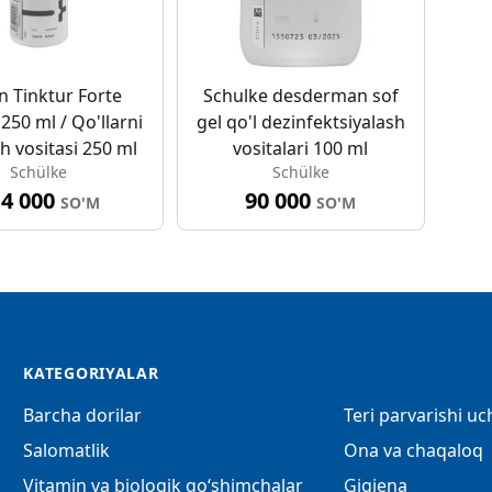
 Tinktur Forte
Schulke desderman sof
250 ml / Qo'llarni
gel qo'l dezinfektsiyalash
h vositasi 250 ml
vositalari 100 ml
Schülke
Schülke
14 000
90 000
SO'M
SO'M
KATEGORIYALAR
Barcha dorilar
Teri parvarishi u
Salomatlik
Ona va chaqaloq
Vitamin va biologik qo‘shimchalar
Gigiena