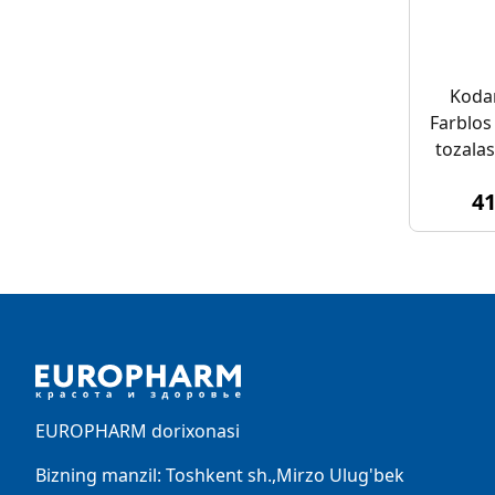
Kodan
Farblos 
tozalas
4
Footer
EUROPHARM dorixonasi
Bizning manzil: Toshkent sh.,Mirzo Ulug'bek