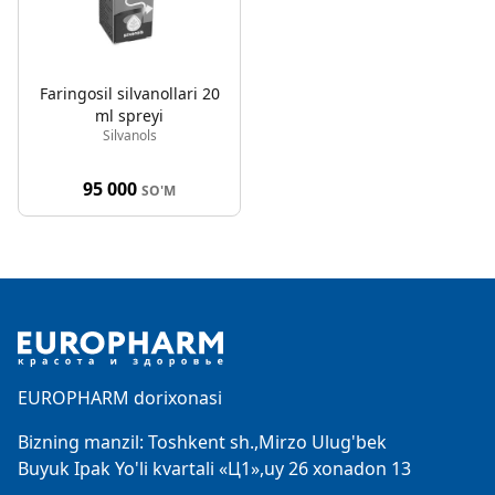
Faringosil silvanollari 20
ml spreyi
Silvanols
95 000
SO'M
Footer
EUROPHARM dorixonasi
Bizning manzil: Toshkent sh.,Mirzo Ulug'bek
Buyuk Ipak Yo'li kvartali «Ц1»,uy 26 xonadon 13