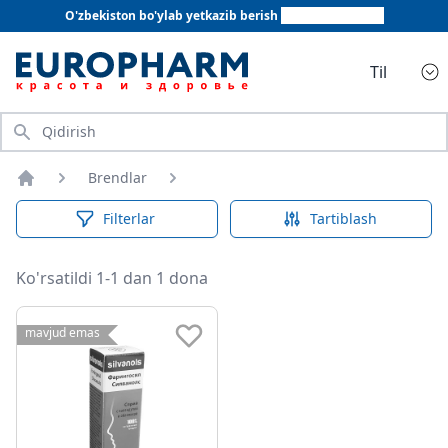
O'zbekiston bo'ylab yetkazib berish
+998 78 555 64 20
Til
Qidirish
Brendlar
Bosh sahifa
Filterlar
Tartiblash
Ko'rsatildi 1-1 dan 1 dona
mavjud emas