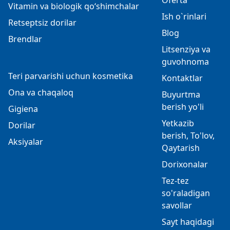
Oferta
Vitamin va biologik qo‘shimchalar
Ish o`rinlari
Retseptsiz dorilar
Blog
Brendlar
Litsenziya va
guvohnoma
Teri parvarishi uchun kosmetika
Kontaktlar
Ona va chaqaloq
Buyurtma
berish yo'li
Gigiena
Yetkazib
Dorilar
berish, To'lov,
Aksiyalar
Qaytarish
Dorixonalar
Tez-tez
so'raladigan
savollar
Sayt haqidagi