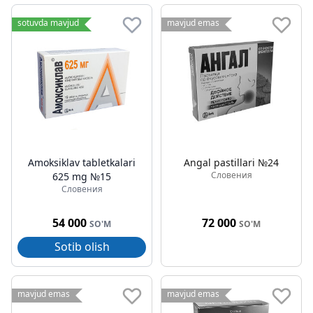
sotuvda mavjud
mavjud emas
Amoksiklav tabletkalari
Angal pastillari №24
Словения
625 mg №15
Словения
54 000
72 000
SO'M
SO'M
Sotib olish
mavjud emas
mavjud emas