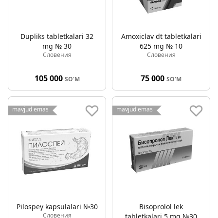
Dupliks tabletkalari 32
Amoxiclav dt tabletkalari
mg № 30
625 mg № 10
Словения
Словения
105 000
75 000
SO'M
SO'M
mavjud emas
mavjud emas
Pilospey kapsulalari №30
Bisoprolol lek
Словения
tabletkalari 5 mg №30