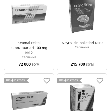
Ketonal rektal
Neyrolizin paketlari №10
Словения
süpozituarlari 100 mg
№12
Словения
72 000
215 700
SO'M
SO'M
mavjud emas
mavjud emas