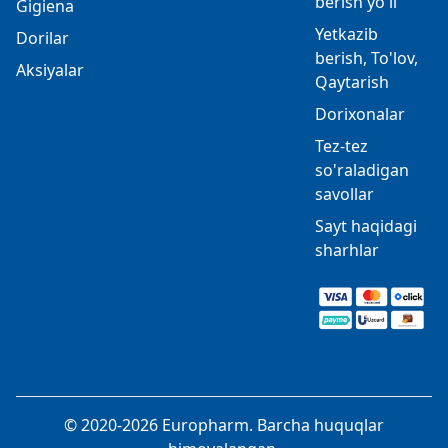
berish yo'li
Gigiena
Yetkazib
Dorilar
berish, To'lov,
Aksiyalar
Qaytarish
Dorixonalar
Tez-tez
so'raladigan
savollar
Sayt haqidagi
sharhlar
© 2020-2026 Europharm. Barcha huquqlar