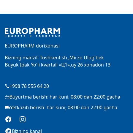
Footer
EUROPHARM dorixonasi
Bizning manzil: Toshkent sh.,Mirzo Ulug'bek
Buyuk Ipak Yo'li kvartali «Ц1»,uy 26 xonadon 13
+998 78 555 64 20
Buyurtma berish: har kuni, 08:00 dan 22:00 gacha
Yetkazib berish: har kuni, 08:00 dan 22:00 gacha
Facebook
Instagram
Bizning kanal