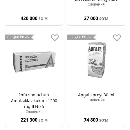
Словения
420 000
27 000
SO'M
SO'M
mavjud emas
mavjud emas
Infuzion uchun
Angal spreyi 30 ml
Словения
Amoksiklav kukuni 1200
mg fl No 5
Словения
221 300
74 800
SO'M
SO'M