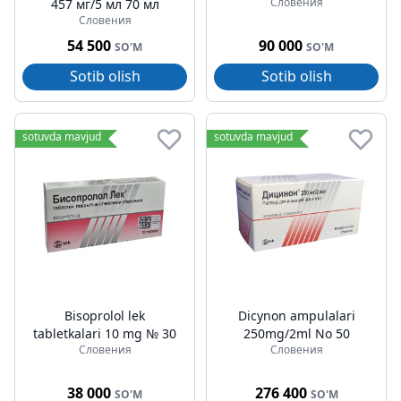
Словения
457 мг/5 мл 70 мл
Словения
54 500
90 000
SO'M
SO'M
Sotib olish
Sotib olish
sotuvda mavjud
sotuvda mavjud
Bisoprolol lek
Dicynon ampulalari
tabletkalari 10 mg № 30
250mg/2ml No 50
Словения
Словения
38 000
276 400
SO'M
SO'M