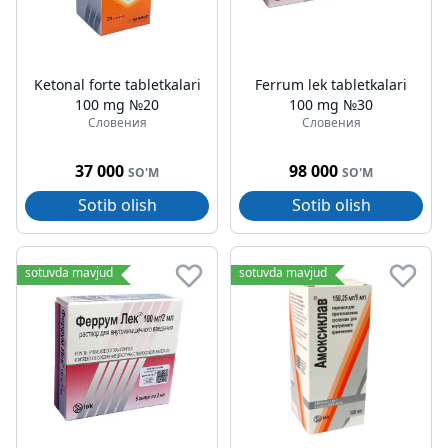
Ketonal forte tabletkalari
Ferrum lek tabletkalari
100 mg №20
100 mg №30
Словения
Словения
37 000
98 000
SO'M
SO'M
Sotib olish
Sotib olish
sotuvda mavjud
sotuvda mavjud