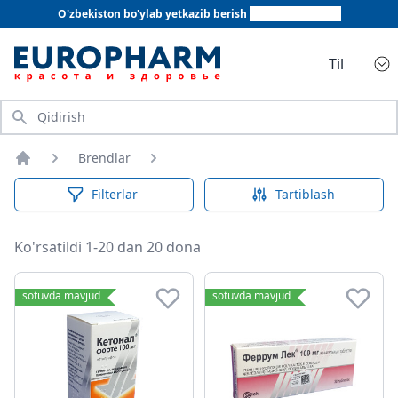
O'zbekiston bo'ylab yetkazib berish
+998 78 555 64 20
Til
Qidirish
Brendlar
Bosh sahifa
Filterlar
Tartiblash
Ko'rsatildi 1-20 dan 20 dona
sotuvda mavjud
sotuvda mavjud