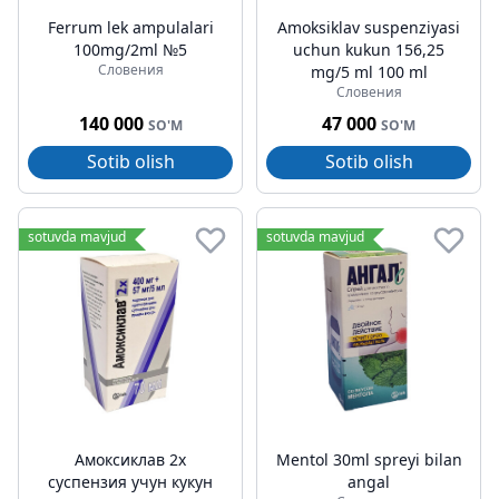
Ferrum lek ampulalari
Amoksiklav suspenziyasi
100mg/2ml №5
uchun kukun 156,25
Словения
mg/5 ml 100 ml
Словения
140 000
47 000
SO'M
SO'M
Sotib olish
Sotib olish
sotuvda mavjud
sotuvda mavjud
Амоксиклав 2х
Mentol 30ml spreyi bilan
суспензия учун кукун
angal