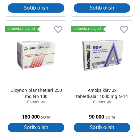
Sotib olish
Sotib olish
sotuvda mavjud
sotuvda mavjud
Dicynon planshetlari 250
Amoksiklav 2x
mg No 100
tabletkalar 1000 mg №14
Словения
Словения
180 000
90 000
SO'M
SO'M
Sotib olish
Sotib olish